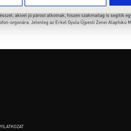
elben, Münsterben, illetve más németországi településeken. A h
ye, melynek fellépője is volt. A Bach Mindenkinek Fesztivál re
sszel, akivel jó párost alkotnak, hiszen szakmailag is segítik 
ofon-orgonára. Jelenleg az Erkel Gyula Újpesti Zenei Alapfokú M
NYILATKOZAT