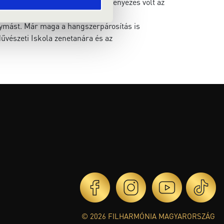
elyi zeneiskolával közös kezdeményezés volt az
ndszeres fellépője. Rendszeresen
egymást. Már maga a hangszerpárosítás is
űvészeti Iskola zenetanára és az
© 2026 FILHARMÓNIA MAGYARORSZÁG