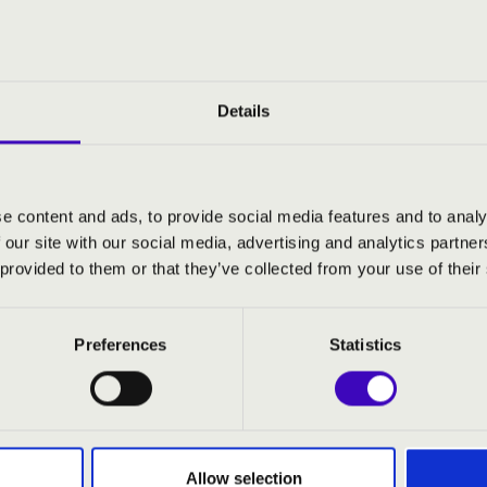
-ban diplomázott. Tanárai voltak dr. Kovács Szilárd Ferenc, dr. 
én tanult Thomas Nowak professzornál és Arvid Gastnál. Több m
mann kurzusain. 2014 nyarán a fóti Evangélikus Kántorképzőbe k
yi Ernő Kamarazene Találkozó és Versenyen Nívódíjban részesült
ított orgonát és zongorát, illetve a kertvárosi Szűz Mária Szeplő
Details
tott, illetve minden év júniusában a pécsi kántorképzőn zeneelm
 és zongorával egyaránt. A zalaegerszegi Canterina Kamarakórus
gionális Vonósversenyen Kaposváron, korrepetítori nívó díjban r
ertezés. Ehhez szorosan kapcsolódik az improvizáció szerepe is.
e content and ads, to provide social media features and to analy
e a templomi szolgálat során mindig volt lehetősége, hisz annak
 our site with our social media, advertising and analytics partn
 önkifejezésre is, így különösen szeret ezzel élni a koncertjei s
 provided to them or that they’ve collected from your use of their
árjától júniusáig a zalaegerszegi Liszt Ferenc zenetagozatos ált
téket közvetítsen, legyen az egy zeneiskolai óra vagy egy koncer
ek helyes értékrendjét az egyházzenéről. Kodály Zoltán mondja:,
Preferences
Statistics
e a vallásos életet is megmérgezi.” Az egyházzene értékes anya
 muzsika” hangversenysorozatot. Ennek célja az orgonairodalom 
ban rejlő lehetőségek is teret nyertek az utóbbi években.
ceni székesegyházakban, Budapesten, Sopronban,
Allow selection