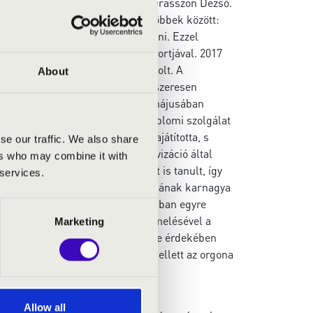
Dobiné dr. Jakab Hedvig és dr. Karasszon Dezső.
esterkurzuson is részt vett, többek között:
apott meghívást orgonát tanítani. Ezzel
 az egyetem régizene kamaracsoportjával. 2017
telen Szíve templom orgonistája volt. A
About
életet és orgonát is tanít. Rendszeresen
t rendszeresen kísérte. A 2019. májusában
észesült. A tanítás, illetve templomi szolgálat
 Alapjait már az egyetemen elsajátította, s
se our traffic. We also share
 fontos részét képezi. Az improvizáció által
ers who may combine it with
orán. Az egyetemen zeneszerzést is tanult, így
 services.
alános iskola régi diákjainak kórusának karnagya
t, illetve szentmise. A templomokban egyre
,A templomi zene színvonalának emelésével a
Marketing
gának megértésére, megszerettetése érdekében
remekműveinek megismertetése mellett az orgona
Allow all