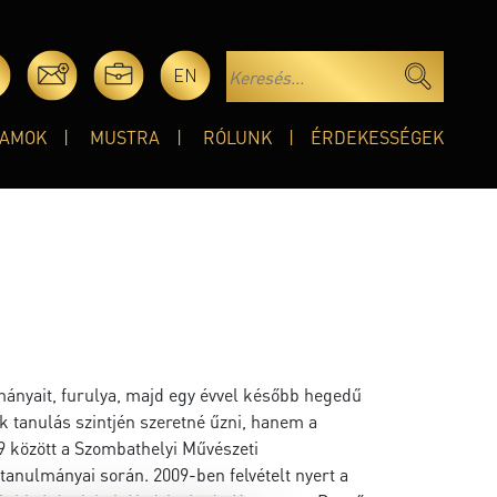
EN
AMOK
MUSTRA
RÓLUNK
ÉRDEKESSÉGEK
mányait, furulya, majd egy évvel később hegedű
ak tanulás szintjén szeretné űzni, hanem a
9 között a Szombathelyi Művészeti
tanulmányai során. 2009-ben felvételt nyert a