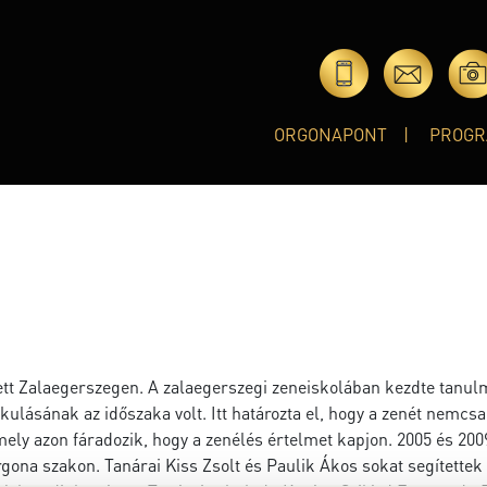
ORGONAPONT
PROGR
tett Zalaegerszegen. A zalaegerszegi zeneiskolában kezdte tanul
akulásának az időszaka volt. Itt határozta el, hogy a zenét nemcs
ely azon fáradozik, hogy a zenélés értelmet kapjon. 2005 és 200
gona szakon. Tanárai Kiss Zsolt és Paulik Ákos sokat segítettek 