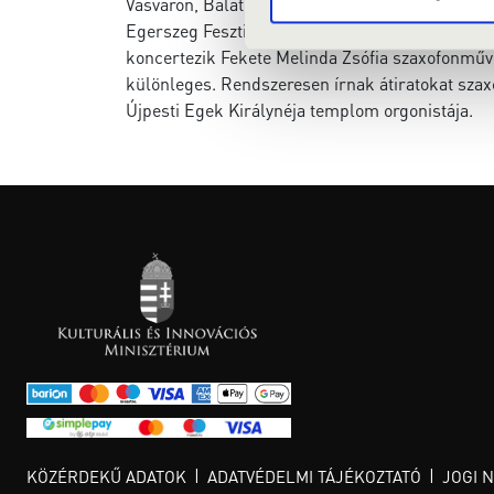
Vasváron, Balatonbogláron, Nagykanizsán, Kass
Egerszeg Fesztivál Szabadtéri Orgonahangversen
koncertezik Fekete Melinda Zsófia szaxofonművé
különleges. Rendszeresen írnak átiratokat szax
Újpesti Egek Királynéja templom orgonistája.
KÖZÉRDEKŰ ADATOK
ADATVÉDELMI TÁJÉKOZTATÓ
JOGI 