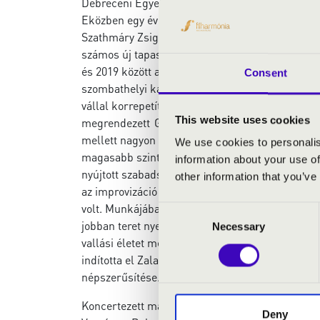
Debreceni Egyetem orgona tanszakára, ahol 2016
Eközben egy évet Németország Detmoldi Egyetem
Szathmáry Zsigmond, Spányi Miklós és Ton Koop
számos új tapasztalatot szerzett. A XI. Dohnán
és 2019 között a zalaegerszegi zeneiskolában tan
Consent
szombathelyi kántorképző keretében orgonát taní
vállal korrepetítori tevékenységeket orgonával
This website uses cookies
megrendezett Gyermán István V. Dél-Dunántúli Re
mellett nagyon fontos számára a rendszeres konc
We use cookies to personalis
magasabb szintre emelésére, gyakorlat szerzésér
information about your use of
nyújtott szabadság lehetőséget ad a művésznek az
other information that you’ve
az improvizáció mellett komponál is. 2019. janu
volt. Munkájában mindig törekszik arra, hogy ér
Consent
jobban teret nyerő popzene, összezavarja a hív
Necessary
Selection
vallási életet mélyítjük. A rossz templomi zen
indította el Zalaegerszegen a ,,Vasárnap esti
népszerűsítése. Különleges hangszerpárosítások
Koncertezett már a szombathelyi, pécsi, debre
Deny