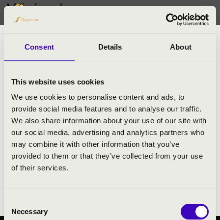
Művészek
Homor Máté
Consent
Details
About
Máté, aki szintén alapító tagja az együttesnek, a
Pestszenterzsébeti Főplébánia kántora, és egy kisfiú büszke
édesapja. Kedvenc zeneszerzője Bach, akinek műveivel
This website uses cookies
hangszeres és vokális tanulmányai során is gyakran
We use cookies to personalise content and ads, to
találkozott. Tizenegy éven át járt a Kodály Zoltán Magyar
provide social media features and to analyse our traffic.
Kórusiskolába, amelynek kórusaival már gyermekként
We also share information about your use of our site with
számos díjat nyert szerte a világon. Ének-zene-karvezetés
our social media, advertising and analytics partners who
szakos diplomáját egyházzenei tanulmányokkal egészítette
may combine it with other information that you’ve
ki. Bár éveken át csak titkos álma volt a jazzéneklés, mára
provided to them or that they’ve collected from your use
az egész acapella-világ számon tartja magyar jazz-basszust
of their services.
bőgő-hangszínéért és a swing-érzetéért, amit mellesleg
Máté prímán táncol is.
Consent
Necessary
Selection