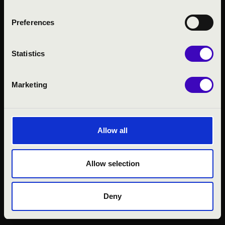
Preferences
KÖZÉRDEKŰ ADATOK
ADATVÉDELMI
TÁJÉKOZTATÓ
Statistics
JOGI NYILATKOZAT
Marketing
Allow all
Allow selection
© 2026 FILHARMÓNIA MAGYARORSZÁG
Deny