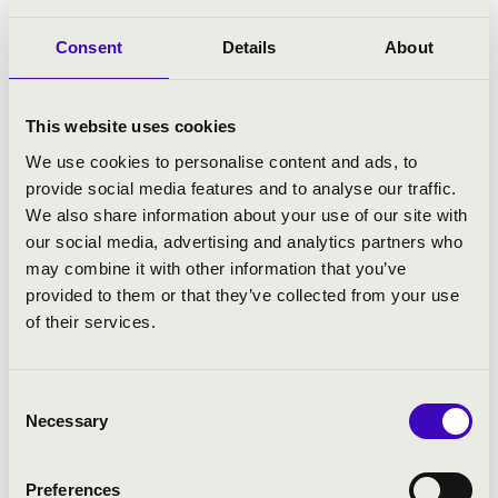
Mint koncerténekes, olyan neves
karmesterekkel dolgozik együtt, mint
Consent
Details
About
Howard Armann, Ivor Bolton, Olof Boman,
Jonathan Cohen, Fischer Iván, Nicolas
McGegan, Thomas Hengelbrock, Helmuth
This website uses cookies
Rilling, Michael Schneider, Steven Sloane és
We use cookies to personalise content and ads, to
Vashegyi György. Fellép többek között a
provide social media features and to analyse our traffic.
Berlini Konzerthausorchesterrel, az
We also share information about your use of our site with
Akademie für Alte Musik Berlin-nel, a
our social media, advertising and analytics partners who
Balthasar Neumann Együttessel, az NDR
may combine it with other information that you’ve
Szinfonikus Zenekarral, az MDR Szinfonikus
provided to them or that they’ve collected from your use
Zenekarral, a Magyar Rádió Szinfonikus
of their services.
Zenekarával és az Orfeo Zenekarral. Számos
nemzetközi fesztivál vendége: Musikfest
Berlin, Schleswig-Holstein Musikfestival,
Consent
Salzburgi Ünnepi Játékok, Budapesti Tavaszi
Necessary
Selection
Fesztivál.
Kiemelkedő művészek kamarazenei
Preferences