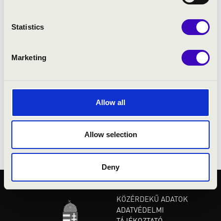
partnere, mint Malcolm Bilson, Hilko
Dumno.
Statistics
Kovács Ágnes 2015 augusztusában debütált
Marketing
a Salzburgi Ünnepi játékokon mint Second
Woman, Purcell Dido és Aeneas című
operájában, Thomas Hengelbrock
vezényletével. A 2016/7-es szezonban
Allow all
Bellini: “I Capuleti e i Montecchi című
operájában Giulietta szerepében volt
Allow selection
hallható a Hamburgi Allee-Theateben.
Deny
KÖZÉRDEKŰ ADATOK
ADATVÉDELMI
TÁJÉKOZTATÓ