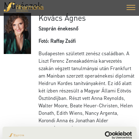
Művészek
Kovács Ágnes
Szoprán énekesnő
Fotó: Raffay Zsófi
Budapesten született zenész családban. A
Liszt Ferenc Zeneakadémia karvezetés
szakán végzett tanulmányai után Frankfurt
am Mainban szerzett operaénekesi diplomát
Heidrun Kordes tanítványaként. Ez idő alatt
két ízben részesült a Magyar Állami Eötvös
Ösztöndíjban. Részt vett Anna Reynolds,
Walter Moore, Beate Heuer-Christen, Helen
Donath, Edith Wiens, Nancy Argenta,
Korondi Anna és Jonathan Alder
mesterkurzusain.