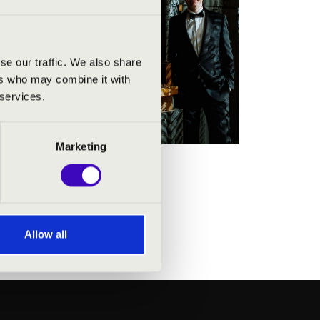
 Wiener
 az
nt
se our traffic. We also share
ág
ers who may combine it with
 services.
Marketing
Allow all