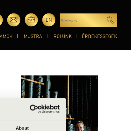
EN
AMOK
MUSTRA
RÓLUNK
ÉRDEKESSÉGEK
 Peskó
Endre
iskolán
a a
About