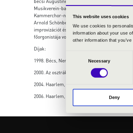
bécsi Augustinerkirche-ben és a Stephansdom-b
Musikverein-ban, a Konzerthaus-ban és több eur
Kammerchor-nak (karig.: Johannes Prinz), korre
This website uses cookies
Arnold Schönberg Kórussal (karig.: Erwin Ortne
We use cookies to personalis
improvizációt és liturgikus orgonajátékot taníto
information about your use of
főorgonistája volt, ahol a világhírű Bruckner-or
other information that you’ve
Díjak:
Consent
1998. Bécs, Nemzetközi „Anton Heiller“ Improviz
Necessary
Selection
2000. Az osztrák Kulturális Minisztérium díja
2004. Haarlem, Nemzetközi Improvizációs Verse
2006. Haarlem, Nemzetközi Improvizációs Versen
Deny