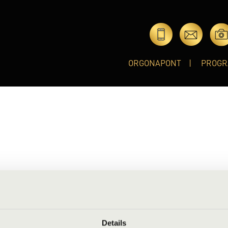
ORGONAPONT
PROGR
 5 évesen Bojtár Lászlónál Mohácson, orgonálni 11 éves korában
rtók Béla Zeneművészeti Szakközépiskola orgonaszakán Virágh 
arjáni Orgonafesztiválon. Tanulmányait a bécsi Zeneművészeti Fő
plomázott 2000-ben ill. 2002-ben. 1997 óta állandó vendégorgonist
Details