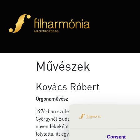
Művészek
Kovács Róbert
Orgonaművész
1976-ban született Zalaegerszegen. Zongorázni
Györgynél Budapesten kezdett. A budapesti Ba
növendékeként 1994-ben 1. díjat nyert a Salgót
folytatta, itt egyházzene és orgona szakokon di
Consent