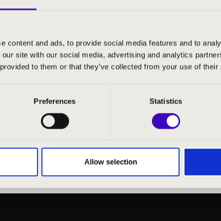
an. Több neves zenekarral, énekkarral lépett fel Bécsben a
ópai város koncerttermében. Énekesként 4 éven át tagja volt a
petítorként és orgonistaként több alkalommal dolgozott együtt
r). 2001 - 2003 között a Bécsi Érsekség egyházzenei előadójaké
e content and ads, to provide social media features and to analy
tt, 2004-től 3 éven át a St. Florian-i Ágoston-Kanonokrendi apáts
 our site with our social media, advertising and analytics partn
gona felelőseként évente 140-150 koncertet adott.
 provided to them or that they’ve collected from your use of their
ációs Verseny – 2. díj
Preferences
Statistics
ny – döntő
y – 1. díj
Allow selection