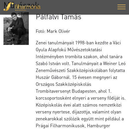
Művészek
Pálfalvi Tamás
Fotó: Mark Olivér
Zenei tanulmányait 1998-ban kezdte a Váci
Gyula Alapfokú Művészetoktatási
Intézményben trombita szakon, ahol tanára
Szabó István volt. Tanulmányait a Weiner Leó
Zeneművészeti Szakközépiskolában folytatta
Huszár Gábornál. 15 évesen megnyeri az
Országos Szakközépiskolás
Trombitaversenyt Budapesten, ahol 1.
korcsoportosként elnyeri a verseny fődíját is.
Középiskolás évei alatt számos nemzetközi
verseny nyertese, díjazottja, valamint olyan
zenekarokkal szólózik együtt mint például a
Prágai Filharmonikusok, Hamburger