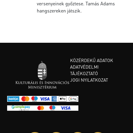
versenyeinek győztese. Tamás Adams
hangszereken játszik.
KÖZÉRDEKŰ ADATOK
ADATVÉDELMI
TÁJÉKOZTATÓ
JOGI NYILATKOZAT