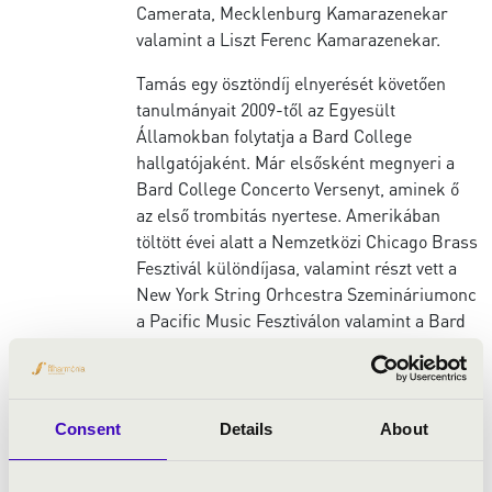
Camerata, Mecklenburg Kamarazenekar
valamint a Liszt Ferenc Kamarazenekar.
Tamás egy ösztöndíj elnyerését követően
tanulmányait 2009-től az Egyesült
Államokban folytatja a Bard College
hallgatójaként. Már elsősként megnyeri a
Bard College Concerto Versenyt, aminek ő
az első trombitás nyertese. Amerikában
töltött évei alatt a Nemzetközi Chicago Brass
Fesztivál különdíjasa, valamint részt vett a
New York String Orhcestra Szemináriumonc
a Pacific Music Fesztiválon valamint a Bard
Music Fesztiválon.
Amerikai tanulmányait követően visszatér
Magyarországra és a Liszt Ferenc
Consent
Details
About
Zeneművészeti Egyetemen folytatja
tanulmányait. Itt tartózkodása alatt a