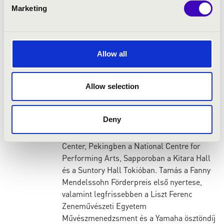
Symphony zenekarral debütál a Jolivet
Marketing
Concertino előadásával. Barokk trombitán
2014-ben mutatkozik be a Bolognai
Fesztiválon, ahol a J.S. Bach 2. brandenburgi
versenyművét adja elő a Capella Savaria
Allow all
kíséretében. Turnéi során során világszerte
olyan híres koncerttermekben koncertezik
mint a Carnegie Hall és az Allice Tully Hall
Allow selection
New Yorkban, a Sanders Theater a Harvard
Egyetemen Bostonban, a Művészetek
Deny
Palotája Budapesten, a Grand Theater
Shanghaiban, Hong Kongban a Culture
Center, Pekingben a National Centre for
Performing Arts, Sapporoban a Kitara Hall
és a Suntory Hall Tokióban. Tamás a Fanny
Mendelssohn Förderpreis első nyertese,
valamint legfrissebben a Liszt Ferenc
Zeneművészeti Egyetem
Művészmenedzsment és a Yamaha ösztöndíj