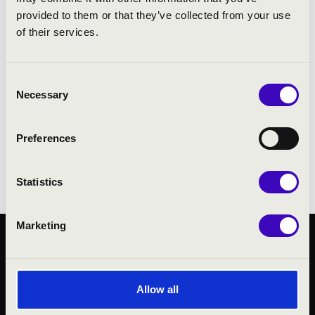
Classical Award, Diapason d’Or). 2002-ben
provided to them or that they’ve collected from your use
jelent meg az ECM-nél Keller Andrással
of their services.
közös lemeze Bartók 44 duójával. Ettől az
évtől 16 éven át volt a Pulzus Vonósnégyes
primáriusa, 2012 óta pedig a Budapesti
Consent
Necessary
Vonósok Kamarazenekar koncertmestere. A
Selection
Budapesti Fesztiválzenekarban 2010 óta
játszik újra rendszeresen, 2011-ben a
Preferences
zenekar Végh Sándor Versenyének egyik
győztese volt.
Statistics
Marketing
KÖZÉRDEKŰ ADATOK
ADATVÉDELMI
TÁJÉKOZTATÓ
Allow all
JOGI NYILATKOZAT