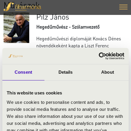
Művészek
Pilz János
Hegedűművész - Szólamvezető
Hegedűművészi diplomáját Kovács Dénes
növendékeként kapta a Liszt Ferenc
Zeneművészeti Főiskolán, majd két éven át a
Magyar Állami Hangversenyzenekar
koncertmestere volt. 1986-ban a Hubay,
Consent
Details
About
1988-ban a Zathureczky Hegedűverseny első
díjasa. Még zeneakadémistaként részt vett a
Fesztiválzenekar legelső produkcióiban.
This website uses cookies
1987 és 2010 között a Keller Vonósnégyes
tagjaként Európa és Amerika legnagyobb
We use cookies to personalise content and ads, to
koncerttermeiben lépett fel. 1995-ben a
provide social media features and to analyse our traffic.
kvartettel Liszt-díjat kapott, és számos
We also share information about your use of our site with
hanglemezfelvételük (Erato, ECM) nyert
our social media, advertising and analytics partners who
jelentős nemzetközi díjakat (Midem
may combine it with other information that you’ve