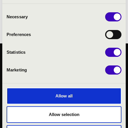
zeneelmélet tanára. Részt vett számos XVII.-
Consent
XVIII. századi kézirat kiadásában.
Necessary
Selection
Preferences
Statistics
KÖZÉRDEKŰ ADATOK
ADATVÉDELMI
Marketing
TÁJÉKOZTATÓ
JOGI NYILATKOZAT
Allow all
Allow selection