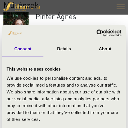
Művészek
Pintér Ágnes
Zenei pályája a Rádió Gyermekkórusában
kezdődött. A konzervatórium és a
Zeneakadémia elvégzése után Párizsban, a
Consent
Details
About
Sorbonne-on részesült posztgraduális
zenetudományi képzésben. Énektanára Lax
Éva. 1995 óta a Purcell Kórus tagja és
This website uses cookies
szólistája, mely az Orfeo Zenekarral együtt
We use cookies to personalise content and ads, to
Vashegyi György művészeti vezetése alatt
provide social media features and to analyse our traffic.
működik. Számos CD felvétel
We also share information about your use of our site with
közreműködője. 1996 óta tagja a Corvina
our social media, advertising and analytics partners who
Consort ének- és hangszeregyüttesnek,
may combine it with other information that you’ve
szólistaként és kamarazenészként számos
provided to them or that they’ve collected from your use
régizenét játszó együttesben aktívan részt
of their services.
vesz mint énekes és mint hárfás. 2014-től a
Ward Mária Zeneművészeti Szakgimnázium