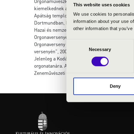
Orgonaművészként rendszeresen koncertezik 
This website uses cookies
kiemelkednek a budapesti Zeneakadémián, a Sze
We use cookies to personalis
Apátság templomában, a Debreceni Református 
information about your use of
Dortmundban, Paderbornban és Trierben rendez
other information that you’ve
Hazai és nemzetközi orgonaversenyeken is ered
Orgonaversenyen elnyerte kategóriájának I. hely
Consent
Orgonaverseny döntőjébe került, 2006-ban I. dí
Necessary
Selection
versenyén”, 2008-ban pedig Trierben a Hermann 
Jelenleg a Kodály Zoltán Zeneművészeti Szakk
orgonatanára. A Debreceni Református Kollégiu
Zeneművészeti Egyetem Doktori Iskolájának hal
Deny