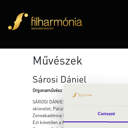
Művészek
Sárosi Dániel
Orgonaművész
SÁROSI DÁNIEL a budapesti Liszt Ferenc Zenem
oklevelet, Pálúr János és Ruppert István növe
Consent
Zeneakadémia hallgatója lett, ahol 2005-ben o
Ezt követően a freiburgi intézmény szólista-osz