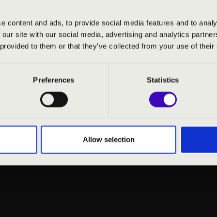
különböző templomokban és hangversenytermekben. Ezek közül
nt István Bazilikában, a Deák téri Evangélikus templomban, a 
e content and ads, to provide social media features and to analy
Nagytemplomban, valamint Kolozsvárott, Freiburgban, Kölnben
 our site with our social media, advertising and analytics partn
ett hangversenyei.
 provided to them or that they’ve collected from your use of their
ményesen szerepelt. A 2000-ben az Országos Szakközépiskolai
ezését, valamint a verseny nagydíját, 2004-ben a Lipcsei Bach
jat nyert a Freiburgi Zeneakadémián megrendezett „Szólisták
Preferences
Statistics
Schroeder Orgonaversenyen II. helyezést ért el.
özépiskola és a Debreceni Református Hittudományi Egyetem
m Kántusának orgonistája, valamint a budapesti Liszt Ferenc
lgatója.
Allow selection