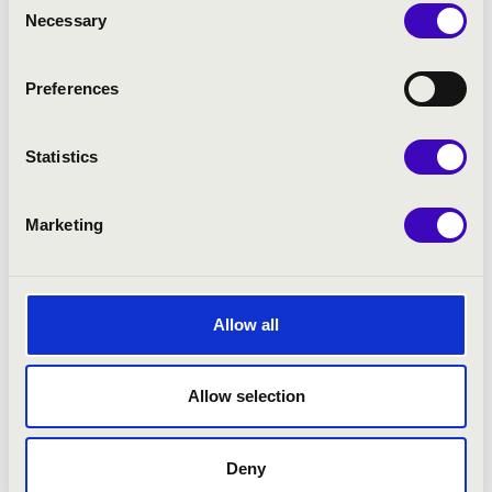
részt a Kirchstetten-i kastélyfesztiválon,
Necessary
Selection
mint Orlofsky gróf.
Szólistaként Franciaországban, Angliában,
ill. Belgiumban adott koncertkörutakat,
Preferences
Vásáry Tamás, Vashegyi György és Barthold
Kuijken vezényletével.
Statistics
Számos lemezfelvételen működött közre,
állandó szereplője Vashegyi György francia
ill. német barokk egyházi műveket
Marketing
megszólaltató CD sorozatának. Eddigi
karmester partnerei
többek között Bali
János, Dinyés Soma, Hollerung Gábor,
Barthold Kuijken, Hooman Khalatbari,
Allow all
Németh Pál, Philip Pickett, Rácz Márton,
Helmuth Rilling, Andreas Stoehr, Vashegyi
Allow selection
György, Vásáry Tamás, Howard Williams.
2015-től – 14 év németországi tartózkodás
után – újra itthon él.
Deny