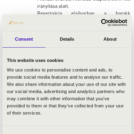
irányítása alatt.
Repertoárja elsősorban a barokk
oratóriumirodalom, Handel-J.S. Bach
súlyponttal, de sikerrel szerepelt modern
zenei produkciókban, mint pl. P. M. Davies
Consent
Details
About
Resurrection című operája, vagy Vajda
Gergely Óriáscsecsemő c. műve.
Színpadi debüt
je 2001-ben Handel
This website uses cookies
Orlandójának címszerepe a Budapesti
We use cookies to personalise content and ads, to
Kamaraopera társulatával. Ugyanebben az
provide social media features and to analyse our traffic.
évben
harmadik díjat
nyert a spanyolországi
We also share information about your use of our site with
Irúnban megrendezett VI. Luis Mariano
our social media, advertising and analytics partners who
énekverseny
en.
may combine it with other information that you’ve
2009-2013 között sorozatban játszotta
provided to them or that they’ve collected from your use
Arsamene (Handel: Serse) szerepét a MÁO-
of their services.
ban.
2011-ben nagy sikerű Denevér
produkcióban (rendező Némedi Csaba) vett
Consent