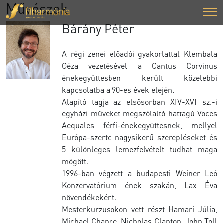
Művészek
Bárány Péter
A régi zenei előadói gyakorlattal Klembala
Géza vezetésével a Cantus Corvinus
énekegyüttesben került közelebbi
kapcsolatba a 90-es évek elején.
Alapító tagja az elsősorban XIV-XVI sz.-i
egyházi műveket megszólaltó hattagú Voces
Aequales férfi-énekegyüttesnek, mellyel
Európa-szerte nagysikerű szerepléseket és
5 különleges lemezfelvételt tudhat maga
mögött.
1996-ban végzett a budapesti Weiner Leó
Konzervatórium ének szakán, Lax Éva
növendékeként.
Mesterkurzusokon vett részt Hamari Júlia,
Michael Chance, Nicholas Clapton, John Toll