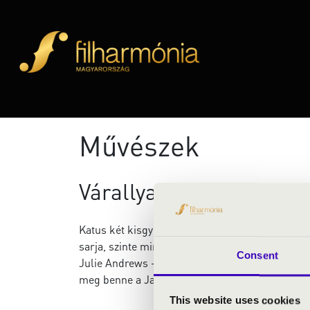
Művészek
Várallyay Katus
Katus két kisgyermek és a Jazzation szülőany
sarja, szinte minden testvére és unokatestvére
Consent
Julie Andrews - négyévesen naponta többször m
meg benne a Jazzation megalapításának gondola
This website uses cookies