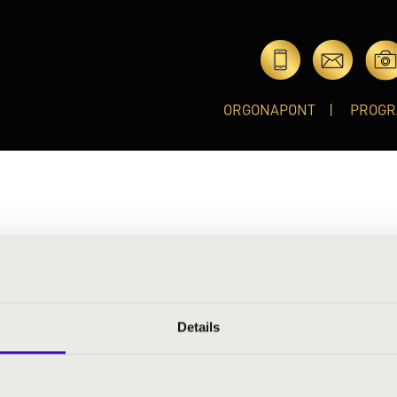
ORGONAPONT
PROGR
ja, népzenei tanulmányok után magyarból és drámapedagógiából
 híres zenész Magyarországon. Kisgyermekként nagy példaképe vo
Details
egnézte A muzsika hangját. Énekelt kórusban és világzenei for
ta, álmából pedig mostanra Magyarország első számú jazz-acapp