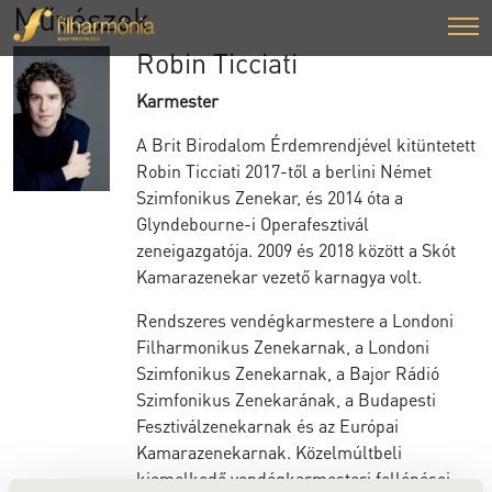
Művészek
Robin Ticciati
Karmester
A Brit Birodalom Érdemrendjével kitüntetett
Robin Ticciati 2017-től a berlini Német
Szimfonikus Zenekar, és 2014 óta a
Glyndebourne-i Operafesztivál
zeneigazgatója. 2009 és 2018 között a Skót
Kamarazenekar vezető karnagya volt.
Rendszeres vendégkarmestere a Londoni
Filharmonikus Zenekarnak, a Londoni
Szimfonikus Zenekarnak, a Bajor Rádió
Szimfonikus Zenekarának, a Budapesti
Fesztiválzenekarnak és az Európai
Kamarazenekarnak. Közelmúltbeli
kiemelkedő vendégkarmesteri fellépései