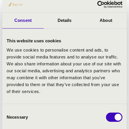
keretében koncertezett a Bécsi és a Cseh
Filharmonikusokkal, a Svéd Rádió
Szimfonikus Zenekarával, a Királyi
Consent
Details
About
Concertgebouw Zenekarával, a Francia
Nemzeti Zenekarral, a Philadelphia
Zenekarral, a Clevelandi Zenekarral, a
This website uses cookies
lipcsei Gewandhausorchesterrel és a
We use cookies to personalise content and ads, to
drezdai Staatskapellével.
provide social media features and to analyse our traffic.
A Glyndebourne-i Operafesztivál
We also share information about your use of our site with
zeneigazgatójaként a Faust elkárhozása, a
our social media, advertising and analytics partners who
Pelléas és Mélisande, A rózsalovag, a
may combine it with other information that you’ve
Szöktetés a szerájból és a Titus kegyelme új
provided to them or that they’ve collected from your use
bemutatóit vezényelte.
of their services.
Vendégkarmesterként dirigált
operaelőadásai között szerepel a Peter
Grimes a milánói Scalában, a Figaro
Consent
Necessary
házassága a Salzburgi Ünnepi Játékokon,
Selection
valamint az Anyegin a Covent Gardenben és