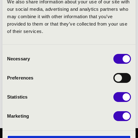
We also share information about your use of our site with
foglalkoztatják a hangszerben lévő zenei
our social media, advertising and analytics partners who
lehetőségek, műfajtól függetlenül. Szerényi
may combine it with other information that you’ve
Béla alapítója a Magyar Tekerőzenekarnak
provided to them or that they’ve collected from your use
és a Bokros Zenekarnak, emellett
of their services.
különleges zenei feladatokat valósított meg
többek között a Free Style Chamber
Orchestrával, a Nagy János Trióval, vagy
Consent
Savanya István Kanadában élő kortárs költő-
Necessary
Selection
előadóművésszel. Jelenleg a Bokros Trióval
vállal koncerteket, újonnan megjelent
Preferences
„Gyöngyszemek” című lemezük
programjával.
Statistics
Tevékenységéért Erdélyi Zsuzsanna és
Martin György díjjal is kitüntették.
Marketing