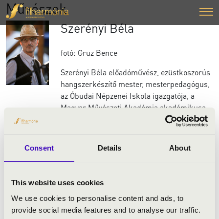
Művészek
Szerényi Béla
fotó: Gruz Bence
Szerényi Béla előadóművész, ezüstkoszorús
hangszerkészítő mester, mesterpedagógus,
az Óbudai Népzenei Iskola igazgatója, a
Magyar Művészeti Akadémia akadémikusa.
Szerényi Béla több mint három évtizede
foglalkozik a magyar népzene egy
Consent
Details
About
különleges hangszerével, a tekerővel. E
hangszer minden formája foglalkoztatja a
néprajzi-történeti háttértől a
This website uses cookies
hangszerkészítésen keresztül az oktatásig.
We use cookies to personalise content and ads, to
Előadóművészként a hagyományos magyar
provide social media features and to analyse our traffic.
tekerőmuzsika mellett erősen