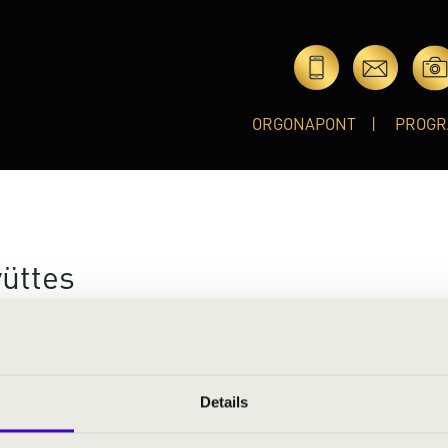
ORGONAPONT
PROGR
yüttes
cappella együttese: négy nemzetközi verseny nagydíját tu
dést: Bobby McFerrinnel, a Real Grouppal, a King's Singr
iókkal.
Details
aj legkiválóbbjai: az alapító Várallyay Katus 2003-ban egy nem
s amint a Jazzation ötlete megszületett, azt is rögtön tudta, 