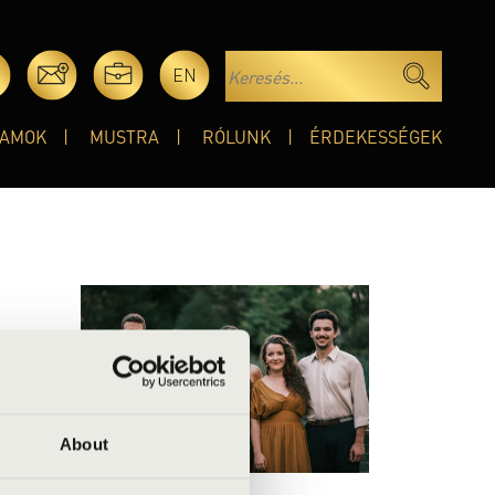
EN
AMOK
MUSTRA
RÓLUNK
ÉRDEKESSÉGEK
dhatják
esszel,
About
zetközi
hogy az