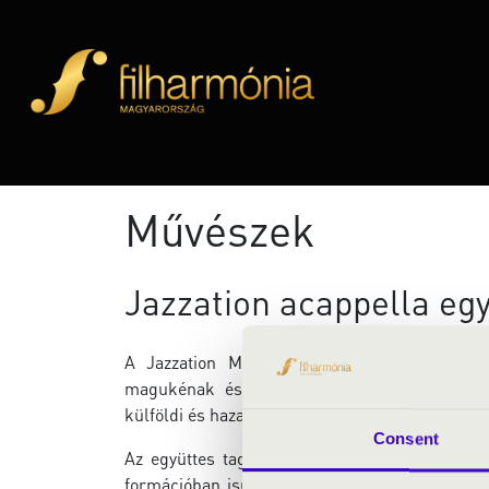
Művészek
Jazzation acappella eg
A Jazzation Magyarország első számú jazz a
magukénak és számos különleges együttműkö
külföldi és hazai, vokális és hangszeres formác
Consent
Az együttes tagjai egytől egyig a vokális műf
formációban ismerkedett meg az acappellával, é