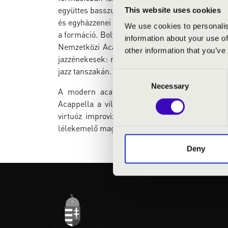
együttes basszusa csak Homor Máté lehet, aki a
This website uses cookies
és egyházzenei tanulmányai mellett mindig is vo
We use cookies to personalis
a formáció. Bolyki Sára a jazznek és népzenéne
information about your use of
Nemzetközi Acappella Fesztivál nagydíját és k
other information that you’ve
jazzénekesek: míg Kriszta tavaly diplomázott, 
jazz tanszakán.
Consent
Necessary
Selection
A modern acappella szerelmeseit és a műfajj
Acappella a világ körül című műsorában külön
virtuóz improvizációik, a világ minden tájáról
lélekemelő magasságot, melyet közösen járnak 
Deny