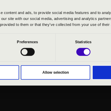
 Kodály Zoltán Magyar Kórusiskolában eltöltött évek, majd karv
nzódott a jazzhez: így két álom is valóra vált, amikor 2005-ben 
e content and ads, to provide social media features and to analy
k egyaránt nagykövete: az együttesbe érkezésekor a Jazzation a 
 our site with our social media, advertising and analytics partn
özönségdíját is elnyerte. Koncz Kriszta és Bolyki Barnabás min
 provided to them or that they’ve collected from your use of their
Barnabás az első évet végezte el a Liszt Ferenc Zeneművészeti 
Preferences
Statistics
al csak most ismerkedőket is szeretettel várja az együtte
leges válogatást kínál repertoárja legjavából: komplex harm
 gyűjtött zenei élményeik hozzák testközelbe a gondolati mélys
be hallgatóságukkal ezen a nyáresti koncerten
Allow selection