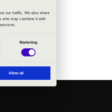
ezetés-
debütált
se our traffic. We also share
Lipcsei
ers who may combine it with
dketten
 services.
Egyetem
Marketing
s, mely
óniáik,
éget és
Allow all