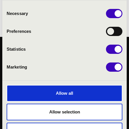
során a gyerekek is szerepet kapnak, és
Consent
közösen énekelhetik az együttessel kedvenc
Necessary
Selection
rajzfilmjeik dalait is.
Preferences
Statistics
KÖZÉRDEKŰ ADATOK
ADATVÉDELMI
TÁJÉKOZTATÓ
Marketing
JOGI NYILATKOZAT
Allow all
Allow selection