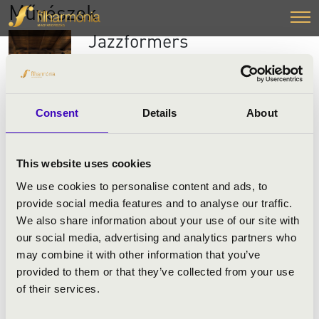
Művészek
Jazzformers
A
Jazzformers
tagjai mind profi jazz-, illetve
klasszikus zenészek, emellett tanárok is,
sőt, még humoruk is van! Ebből a
Consent
Details
About
szerencsés együttállásból született meg ez a
műsor is, amiben elragadó stílussal és
rengeteg játékkal mesélnek a jazz
This website uses cookies
történetéről, az afrikai és amerikai zenei
We use cookies to personalise content and ads, to
műfajok összeolvadásáról, majd a közönség
provide social media features and to analyse our traffic.
aktív közreműködésével be is mutatják ezt a
We also share information about your use of our site with
gazdag világot a katonazenekaroktól a
our social media, advertising and analytics partners who
klasszikus jazzen keresztül a funky-ig.
may combine it with other information that you’ve
provided to them or that they’ve collected from your use
Könnyed előadásukban azonban komoly
of their services.
szerep jut a hangszerek bemutatásának is,
illetve a közönségnek, hiszen a koncert