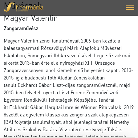
Művészek
Magyar Valentin
Zongoraművész
Magyar Valentin zenei tanulmányait 2006-ban kezdte a
balassagyarmati Rózsavölgyi Márk Alapfokú Művészeti
Iskolában, Somogyvári Ildikó vezetésével. Legelső szakmai
sikerét 2013-ban érte el a nyíregyházi XIII. Országos
Zongoraversenyen, ahol kiemelt első helyezést kapott. 2013-
2015-ig a budapesti Tóth Aladár Zeneiskolában
tanult Eckhardt Gábor Liszt-díjas zongoraművésznél, majd
2015-ben felvételt nyert a Liszt Ferenc Zeneművészeti
Egyetem Rendkívüli Tehetségek Képzőjébe. Tanárai
itt Eckhardt Gábor, Hargitai Imre és Wágner Rita voltak. 2019
őszétől az egyetem klasszikus zongora szak alapképzésén
(BA) folytatja tanulmányait, ahol jelenlegi tanárai Némethy
Attila és Szokolay Balázs. Visszatérő résztvevője Takács-
Nagy Gábor, Ian Fountain és Fejérvári Zoltán kurzusainak,