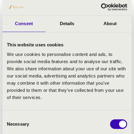
valamint a balassagyarmati Zene Határok Nélkül nemzetközi
muzsikustábornak, a Bozsoki Zenei Fesztiválnak és
a Kaposfestnek egyaránt. Hazai és külföldi pódiumok
Consent
Details
About
rendszeres fellépője (BMC, Zeneakadémia, MÜPA, Pesti
Vigadó, Nemzeti Színház, Bartók Béla
Emlékház, Klebersberg Kultúrkúria, Jókai Anna Szalon,
This website uses cookies
Nemzeti Színház, a bécsi és a belgrádi Magyar Kulturális
We use cookies to personalise content and ads, to
Intézet). 2018 júniusában Mozart: d-moll zongoraversenyével
provide social media features and to analyse our traffic.
mutatkozott be a Zeneakadémia Nagytermében
We also share information about your use of our site with
az Anima Musicae kamarazenekarral, amihez saját
our social media, advertising and analytics partners who
kadenciákat írt. 2019 júniusában a Pesti Vigadó
may combine it with other information that you’ve
dísztermében játszotta Rachmaninoff: Rapszódia egy
provided to them or that they’ve collected from your use
Paganini témára című zongoraversenyét Horváth Gábor
of their services.
vezénylése és a Zuglói Filharmónia kíséretében.
Magyar Valentin több nemzetközi zongoraverseny díjazottja.
2016-ban a Velenjében (Szlovénia) megrendezett
Consent
Necessary
III. Aci Bertoncelj Nemzetközi Zongoraversenyen
Selection
korosztályának ezüst fokozatát nyerte el, 2017-ben a grazi