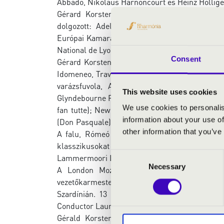
Abbado, Nikolaus Harnoncourt és Heinz Hollig
Gérard Korsten 24 országban több mint 100 z
dolgozott: Adelaide Symphony, BBC Skót Szi
Európai Kamarazenekar, Hongkongi Filharmonik
National de Lyon, Skót és Svéd Kamarazenekar, 
Consent
Gérard Korsten eddigi opera fellépései: Milán
Idomeneo, Traviata, Siegfried), A víg özvegy é
varázsfuvola, A csalogány, A színigazgató);
This website uses cookies
Glyndebourne Festival (Così fan tutte, Albert He
We use cookies to personalis
fan tutte); New National Theatre, Tokió (Tosc
information about your use of
(Don Pasquale). A Teatro Lirico di Cagliari-b
other information that you’ve
A falu, Rómeó és Júlia, Schubert Alfonso és 
klasszikusokat is, mint az Aida, Carmen, A d
Consent
Lammermoori Lucia, Tosca, Álarcosbál, és legu
Necessary
Selection
A London Mozart Players, a pretoriai Dél-
vezetőkarmestere volt. 1999 és 2005 között az Orc
Szardínián. 13 évig volt az osztrák Symphoni
Conductor Laureate (koszorús karmester) címe
Gérald Korsten Arthaus, Figaró házassága D