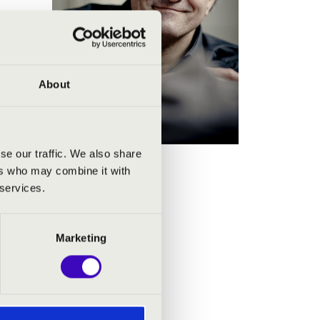
arokkal
lzburg,
chestre
About
oszban,
elle, A
(Aida);
ra (Così
se our traffic. We also share
peraház
ers who may combine it with
 Delius
 services.
ertoár-
aviata,
Marketing
zenekar
tötte be
yarán a
ebrando