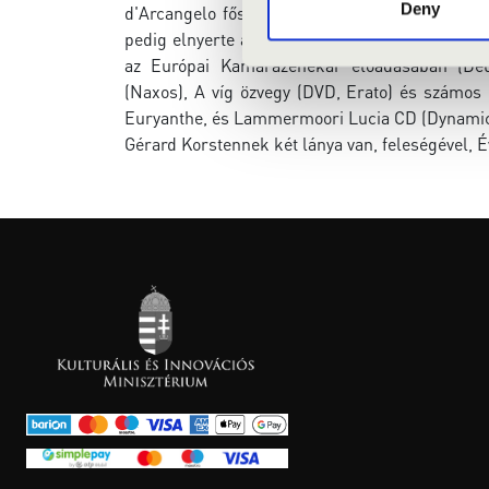
Deny
d'Arcangelo főszereplésével, Franciaországba
pedig elnyerte a Szakmai Kritikusok Díját. Tová
az Európai Kamarazenekar előadásában (De
(Naxos), A víg özvegy (DVD, Erato) és számos él
Euryanthe, és Lammermoori Lucia CD (Dynamic)
Gérard Korstennek két lánya van, feleségével, 