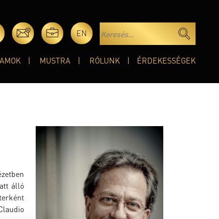
EN
AMOK
MUSTRA
RÓLUNK
ÉRDEKESSÉGEK
ézetben
tt álló
terként
Claudio