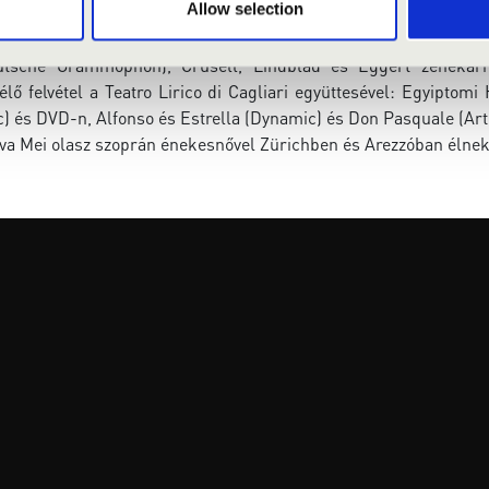
Allow selection
n elnyerte a Diapason D'Or díjat, az amerikai Opera News mag
bbi felvételei közé tartozik Csajkovszkij Szerenádja és a Firenz
utsche Grammophon), Crusell, Lindblad és Eggert zenekar
ő felvétel a Teatro Lirico di Cagliari együttesével: Egyiptomi 
 és DVD-n, Alfonso és Estrella (Dynamic) és Don Pasquale (Art
Éva Mei olasz szoprán énekesnővel Zürichben és Arezzóban élnek