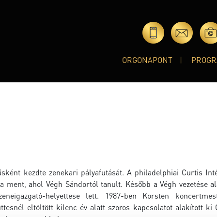
ORGONAPONT
PROGR
sként kezdte zenekari pályafutását. A philadelphiai Curtis Int
a ment, ahol Végh Sándortól tanult. Később a Végh vezetése ala
neigazgató-helyettese lett. 1987-ben Korsten koncertmes
esnél eltöltött kilenc év alatt szoros kapcsolatot alakított ki 