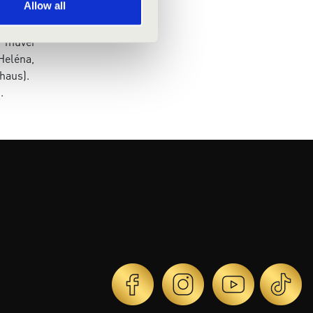
Allow all
azintól
ei emlék
i művei
Heléna,
haus).
.