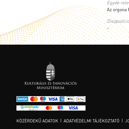
Egyéb rele
Az orgona f
Diszpozíci
-
KÖZÉRDEKŰ ADATOK
ADATVÉDELMI TÁJÉKOZTATÓ
J