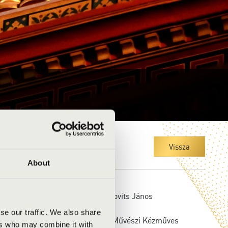
Vissza
About
s éve:
1923
a építője:
Váradi Miklós, Barakovits János
ó felújítás éve:
1965
se our traffic. We also share
ó felújítást végző cég:
Fővárosi Művészi Kézműves
ers who may combine it with