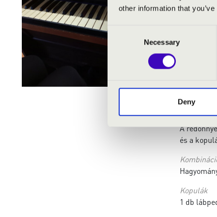
other information that you’ve
Regisztere
Consent
Manuálok 
Necessary
Selection
Pedál:
Ige
Állapot
néhány reg
Deny
Információ 
A redőnnyel
és a kopulá
Kombináci
Hagyományo
Kopulák
1 db lábpe