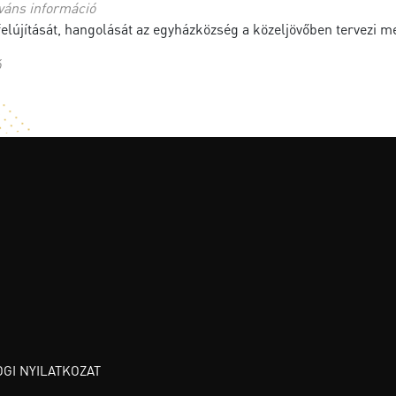
váns információ
elújítását, hangolását az egyházközség a közeljövőben tervezi me
ó
OGI NYILATKOZAT