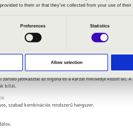
Válla
 provided to them or that they’ve collected from your use of their
k száma:
1-49
Pedá
száma:
1
Pedá
Preferences
Statistics
n
Manu
Manu
iszter nem működik
Allow selection
a játékasztal(ok)ról
 záródó játékasztal az orgona és a karzat mellvédje között áll. A
k billéi.
ók
s, szabad kombinációs rendszerű hangszer.
dálos.