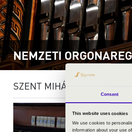
NEMZETI ORGONAREG
SZENT MIHÁLY TEMPLOM -
Consent
Város:
Kim
Irányítósz
This website uses cookies
Utca, házs
We use cookies to personalis
information about your use of