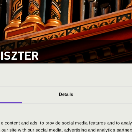
ISZTER
 HORVÁTKIMLE
Details
le
Építé
ám:
9181
Orgon
zám:
48-as tér 5.
Utols
e content and ads, to provide social media features and to analy
Utols
 our site with our social media, advertising and analytics partn