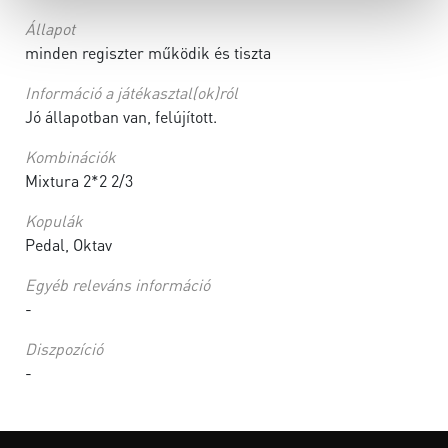
Állapot
minden regiszter működik és tiszta
Információ a játékasztal(ok)ról
Jó állapotban van, felújított.
Kombinációk
Mixtura 2*2 2/3
Kopulák
Pedal, Oktav
Egyéb releváns információ
-
Diszpozíció
-