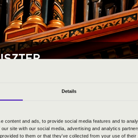
ISZTER
NIATEMPLOM
Details
aegerszeg
Építé
ám:
8900
Orgon
e content and ads, to provide social media features and to analy
zám:
Mindszenty József tér 1.
Utols
 our site with our social media, advertising and analytics partn
Utols
 provided to them or that they’ve collected from your use of their