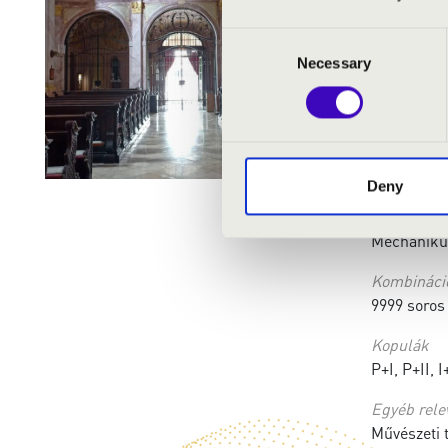
Regisztere
Consent
Manuálok 
Necessary
Selection
Pedál:
Ige
Állapot
minden reg
Deny
Információ 
Mechanikus
Kombináci
9999 soros
Kopulák
P+I, P+II, I
Egyéb rele
Művészeti t