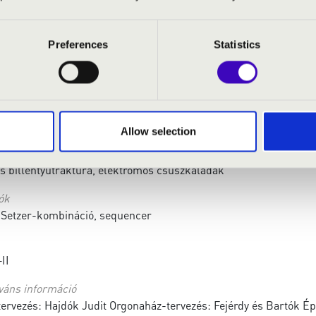
k száma:
1-49
Pedá
száma:
2
Pedá
Preferences
Statistics
n
Manu
Manu
iszter működik és tiszta
Allow selection
a játékasztal(ok)ról
 billentyűtraktúra, elektromos csúszkaládák
ók
 Setzer-kombináció, sequencer
+II
váns információ
ervezés: Hajdók Judit Orgonaház-tervezés: Fejérdy és Bartók Épít