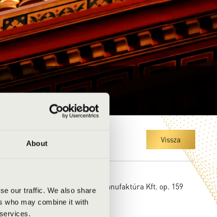
Vissza
About
s éve:
2022
a építője:
Pécsi Orgonaépítő Manufaktúra Kft. op. 159
se our traffic. We also share
ó felújítás éve:
ers who may combine it with
ó felújítást végző cég:
 services.