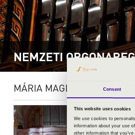
NEMZETI ORGONAREG
MÁRIA MAGDOLNA PLÉBÁ
Consent
Város:
Zal
This website uses cookies
Irányítósz
We use cookies to personalis
Utca, házs
information about your use of
other information that you’ve