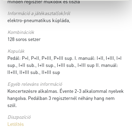
minden regiszter működik és tiszta
Információ a játékasztal(ok)ról
elektro-pneumatikus kúpláda,
Kombinációk
128 soros setzer
Kopulák
Pedál: P+I, P+II, P+III, P+III sup. I. manuál: I+II, I+III, I+I
sup., I+II sub., I+II sup., I+III sub., I+III sup II. manuál:
II+III, II+III sub., II+III sup
Egyéb releváns információ
Koncertezésre alkalmas. Évente 2-3 alkalommal nyelvek
hangolva. Pedálban 3 regiszternél néhány hang nem
szól.
Diszpozíció
Letöltés