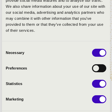
provide social media features and to analyse our traffic.
Város:
Sámsonháza
We also share information about your use of our site with
Irányítószám:
3074
our social media, advertising and analytics partners who
Utca, házszám:
-
may combine it with other information that you’ve
provided to them or that they’ve collected from your use
Építés éve:
1870
of their services.
Orgona építője:
Kiszely Károly
Utolsó felújítás éve:
2023
Utolsó felújítást végző cég:
Aerisorgona Kft
Consent
Necessary
Selection
Regiszterek száma:
1-49
Manuálok száma:
2
Preferences
Pedál:
Igen
Pedál legmélyebb hangja:
C
Statistics
Pedál legmagasabb hangja:
h
Manuál legmélyebb hangja:
C
Marketing
Manuál legmagasabb hangja:
h1