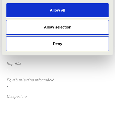
Állapot
néhány regiszter nem működik
Allow all
Információ a játékasztal(ok)ról
A játékasztal a karzat mellvédjébe állítva készült 54
Allow selection
billentyűvel. A manuál billentyűzet egész hangjai
csontborításúak.
Deny
Kombinációk
-
Kopulák
-
Egyéb releváns információ
-
Diszpozíció
-