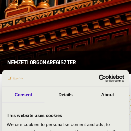
NEMZETI ORGONAREGISZTER
SÁMSONHÁZAI
Vissza
Consent
Details
About
EVANGÉLIKUS
TEMPLOM
This website uses cookies
We use cookies to personalise content and ads, to