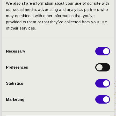
2 fotó
We also share information about your use of our site with
our social media, advertising and analytics partners who
may combine it with other information that you’ve
Város:
Budapest
provided to them or that they’ve collected from your use
Irányítószám:
1029
of their services.
Utca, házszám:
Templomkert u. 1.
Consent
Építés éve:
1899
Necessary
Selection
Orgona építője:
Rieger
Utolsó felújítás éve:
2023
Utolsó felújítást végző cég:
Ringhoffer Gergely
Preferences
orgonaépítő
Statistics
Regiszterek száma:
1-49
Manuálok száma:
3
Pedál:
Igen
Marketing
Pedál legmélyebb hangja:
C
Pedál legmagasabb hangja:
f1