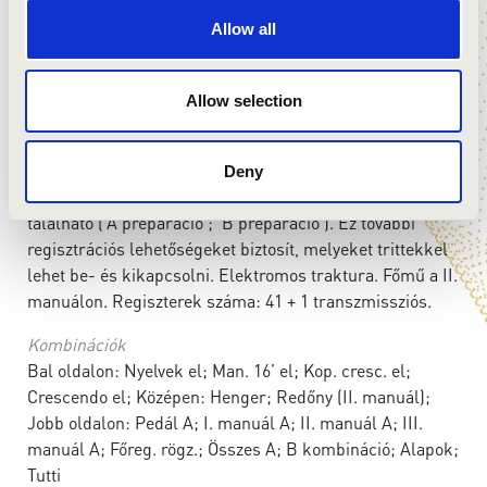
Manuál legmélyebb hangja:
C
Allow all
Manuál legmagasabb hangja:
a3
Állapot
Allow selection
minden regiszter működik és tiszta
Információ a játékasztal(ok)ról
Deny
A regiszterkapcsolók felett további két sor kombináció
található (’A preparáció’; ’B preparáció’). Ez további
regisztrációs lehetőségeket biztosít, melyeket trittekkel
lehet be- és kikapcsolni. Elektromos traktura. Főmű a II.
manuálon. Regiszterek száma: 41 + 1 transzmissziós.
Kombinációk
Bal oldalon: Nyelvek el; Man. 16’ el; Kop. cresc. el;
Crescendo el; Középen: Henger; Redőny (II. manuál);
Jobb oldalon: Pedál A; I. manuál A; II. manuál A; III.
manuál A; Főreg. rögz.; Összes A; B kombináció; Alapok;
Tutti