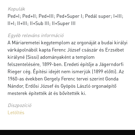
Kopulák
Ped+I; Ped+II; Ped+III; Ped+Super I; Pedál super; I+III;
II+I; II+III; II+Sub III; II+Super III
Egyéb releváns információ
A Máriaremetei kegytemplom az orgonáját a budai királyi
várkápolnából kapta Ferenc József császár és Erzsébet
királyné (Sissi) adományaként a templom
felszentelésére, 1899-ben. Eredeti építője a Jägerndorfi
Rieger cég. Építési idejét nem ismerjük (1899 előtti). Az
1960-as években Gergely Ferenc tervei szerint Gonda
Nándor, Erdősi József és Gyöpös László orgonaépítő
mesterek építették át és bővítették ki.
Diszpozíció
Letöltés