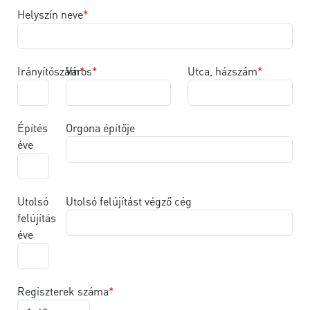
Helyszín neve
Irányítószám
Város
Utca, házszám
Építés
Orgona építője
éve
Utolsó
Utolsó felújítást végző cég
felújítás
éve
Regiszterek száma