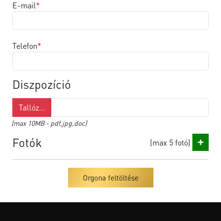
E-mail
Telefon
Diszpozíció
Tallóz...
(max 10MB - pdf,jpg,doc)
+
Fotók
(max 5 fotó)
Orgona feltöltése