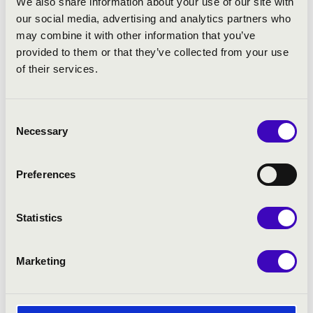
We also share information about your use of our site with
Nem
our social media, advertising and analytics partners who
may combine it with other information that you’ve
Pedál legmélyebb hangja
provided to them or that they’ve collected from your use
of their services.
Pedál legmagasabb hangja
Consent
Necessary
Selection
Manuál legmélyebb hangja
Preferences
Manuál legmagasabb hangja
Statistics
Marketing
Információ a játékasztal(ok)ról (HU)