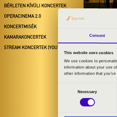
BÉRLETEN KÍVÜLI KONCERTEK
2022.11.
OPERACINEMA 2.0
#ZEN
KONCERTMISÉK
Kótaj
Consent
KAMARAKONCERTEK
Szabolcs-Sz
STREAM KONCERTEK (YOUTUBE)
This website uses cookies
We use cookies to personalis
information about your use of
BÉRLET- É
other information that you’ve
Consent
ELŐADÓK:
Necessary
Selection