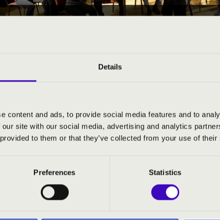
28. - hétfő 11:50
EÓRA - SZABOLCSI SZI
Details
atmár-Bereg vármegye
e content and ads, to provide social media features and to analy
 our site with our social media, advertising and analytics partn
S JEGYÁRAK
 provided to them or that they’ve collected from your use of their
Preferences
Statistics