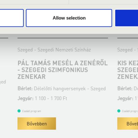
Allow selection
 vasárnap 11:00
2022.05.29. - vasárnap 11:00
edi Nemzeti Színház
Szeged - Szegedi Nemzeti Szính
S MESÉL A ZENÉRŐL
KIS KEZEK - NAGY MES
 SZIMFONIKUS
SZEGEDI SZIMFONIKUS
ZENEKAR
tti hangversenyek - Szeged
Bérlet:
Délelőtti hangversenyek
 1 700 Ft
Jegyár:
1100-1700 Ft
Családi program
Bővebben