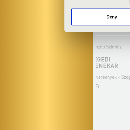
Deny
2021.12.12. - vasárnap 11:00
2022.02.27. -
Szeged - Szegedi Nemzeti Színház
Szeged - Szeg
TŰZ ÉS VÍZ - SZEGEDI
PÁL TAMÁ
SZIMFONIKUS ZENEKAR
- SZEGEDI
ZENEKAR
Bérlet:
Délelőtti hangversenyek - Szeged
Bérlet:
Délelő
Jegyár:
1 100 - 1 700 Ft
Jegyár:
1 100 -
Családi program
Családi program
Bővebben
Bővebben