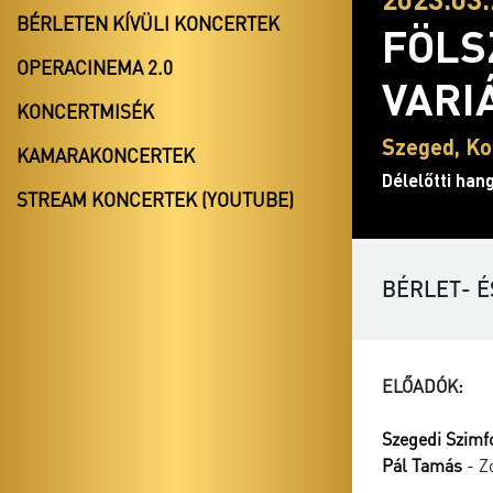
BÉRLETEN KÍVÜLI KONCERTEK
FÖLS
OPERACINEMA 2.0
VARI
KONCERTMISÉK
Szeged, Ko
KAMARAKONCERTEK
Délelőtti ha
STREAM KONCERTEK (YOUTUBE)
BÉRLET- É
ELŐADÓK:
Szegedi Szimf
Pál Tamás
- Z