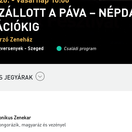
ZÁLLOTT A PÁVA – NÉPD
ÁCIÓKIG
rzó Zeneház
ngversenyek - Szeged
Családi program
S JEGYÁRAK
onikus Zenekar
ongorázik, magyaráz és vezényel