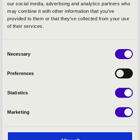
our social media, advertising and analytics partners who
Noordt: Három strófa a 24. zsoltár dallamára
may combine it with other information that you’ve
Duruflé: Szvit orgonára, Op. 5., III. Toccata
provided to them or that they’ve collected from your use
Alain: Három tétel fuvolára és orgonára
of their services.
Widor: 5. f-moll orgonaszimfónia
Pálhegyi – Pálúr: Közös improvizáció fuvolával és
Consent
orgonával a 24. zsoltár dallamára
Necessary
Selection
Preferences
Statistics
Marketing