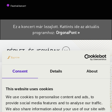
Fesztivál koncert
Ez a koncert már lezajlott.
Kattints ide az aktuális
programhoz:
OrgonaPont »
BÉRLET- ÉS JEGYÁRAK
Consent
Details
About
ELŐADÓK:
Pálúr János
- orgona
This website uses cookies
Pálhegyi Máté
- fuvola
We use cookies to personalise content and ads, to
provide social media features and to analyse our traffic.
MŰSOR:
We also share information about your use of our site with