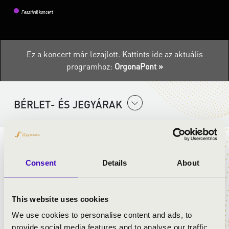
Fesztivál koncert
Ez a koncert már lezajlott.
Kattints ide az aktuális
programhoz:
OrgonaPont »
BÉRLET- ÉS JEGYÁRAK
ELŐADÓK:
Consent
Details
About
Kővári Péter
- orgona
Szirtes Edina Mókus
- ének
This website uses cookies
We use cookies to personalise content and ads, to
MŰSOR:
provide social media features and to analyse our traffic.