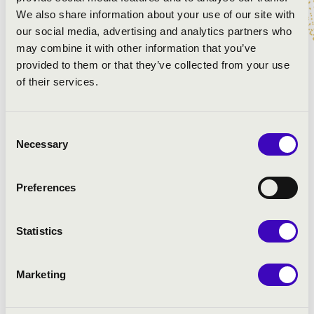
We also share information about your use of our site with
Clérambault: Suite du deuxième ton
our social media, advertising and analytics partners who
- Plein Jeu
may combine it with other information that you’ve
- Duo
provided to them or that they’ve collected from your use
- Trio
of their services.
- Basse de Cromorne
- Flutes
- Recit de nazard
Consent
- Caprice sur les grands jeux
Necessary
Selection
Scheidemann: In dich habe ich gehoffet, Herr - közös
improvizáció a korál dallamára
Preferences
Szirtes: Lacrimosa
Szirtes: Lux aeterna
Magyar népdalfüzér újraértelmezve, átdolgozva - Avagy
Statistics
hogyan él az Istenkép a magyar néplélekben
Szirtes: Verscsokor magyar költők tollából
Marketing