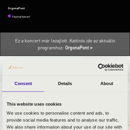
OrgonaPont
Fesztivál koncert
Ez a koncert már lezajlott.
Kattints ide az aktuális
programhoz:
OrgonaPont »
BÉRLET- ÉS JEGYÁRAK
Consent
Details
About
ELŐADÓK:
This website uses cookies
Tóth-Vajna Zsombor
- orgona, a hangverseny művészeti
We use cookies to personalise content and ads, to
vezetője
provide social media features and to analyse our traffic.
Megyery Noémi
- barokk hegedű
We also share information about your use of our site with
Draskóczy Eszter
- barokk hegedű