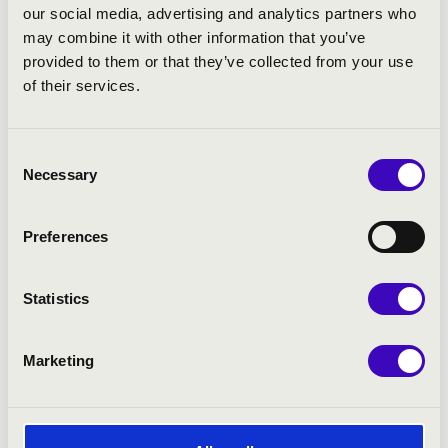
our social media, advertising and analytics partners who
Vályi Csilla
- barokk cselló
may combine it with other information that you’ve
provided to them or that they’ve collected from your use
of their services.
MŰSOR:
Mozart: D-dúr Templomi szonáta, K.144
Consent
Mozart: C-dúr Adagio üvegharmonikára, K. 356
Necessary
Selection
Mozart: F-dúr Templomi szonáta, K.224
Haydn: Esz-dúr vonóstrió Hob. V:11
Mozart: F-dúr Templomi szonáta, K.244
Preferences
Haydn: Flötenuhrstücke, Hob. XIX. (részletek)
Mozart: Esz-dúr templomi szonáta K.67
Statistics
Haydn: G-dúr concerto, Hob. XIV:13
Marketing