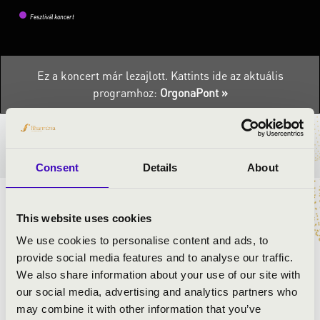
Fesztivál koncert
Ez a koncert már lezajlott.
Kattints ide az aktuális
programhoz:
OrgonaPont »
BÉRLET- ÉS JEGYÁRAK
Consent
Details
About
ELŐADÓK:
This website uses cookies
We use cookies to personalise content and ads, to
Mészáros Zsolt Máté
- orgona
provide social media features and to analyse our traffic.
Mészáros Gréta
- ének
We also share information about your use of our site with
our social media, advertising and analytics partners who
may combine it with other information that you’ve
MŰSOR: