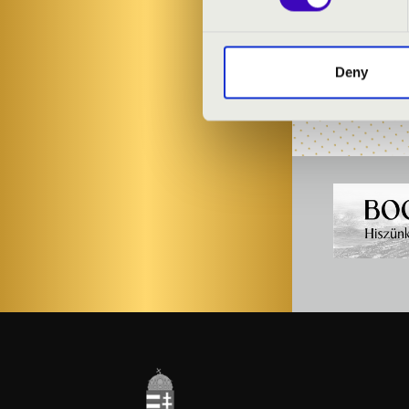
Sztahura Ágn
Czakó Péter
- 
Deny