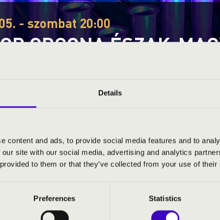
05. - szombat 20:00
OR ORGONA ÉSZAK-MA
ka, Kazincbarcika Kolorcity fesztivál
akája
Fesztivál koncert
Details
Ez a koncert már lezajlott.
Kattints ide az aktuáli
e content and ads, to provide social media features and to analy
 our site with our social media, advertising and analytics partn
S JEGYÁRAK
 provided to them or that they’ve collected from your use of their
Preferences
Statistics