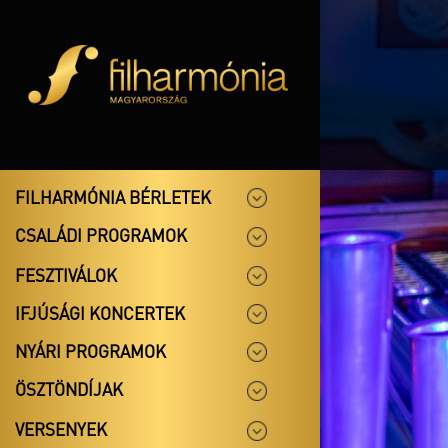
FILHARMÓNIA BÉRLETEK
CSALÁDI PROGRAMOK
FESZTIVÁLOK
IFJÚSÁGI KONCERTEK
NYÁRI PROGRAMOK
ÖSZTÖNDÍJAK
VERSENYEK