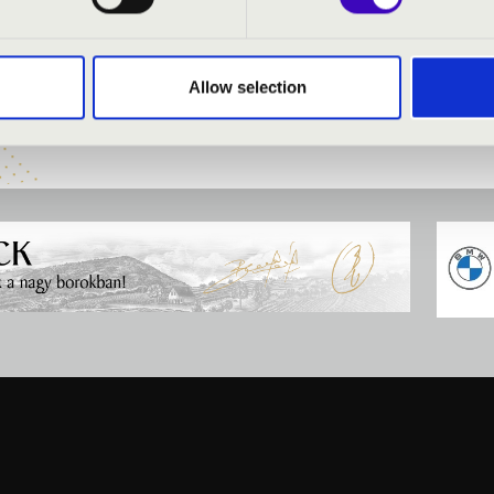
es
- orgona
klarinét és szaxofon
Allow selection