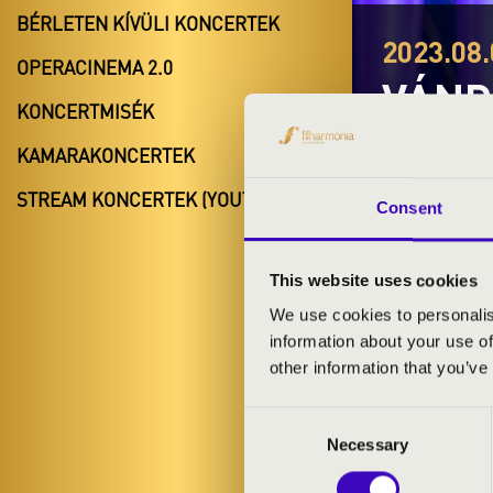
BÉRLETEN KÍVÜLI KONCERTEK
2023.08.
OPERACINEMA 2.0
VÁND
KONCERTMISÉK
Kazincbarci
KAMARAKONCERTEK
Orgonák éjsz
STREAM KONCERTEK (YOUTUBE)
Consent
This website uses cookies
We use cookies to personalis
information about your use of
BÉRLET- É
other information that you’ve
Consent
Necessary
Selection
ELŐADÓK: