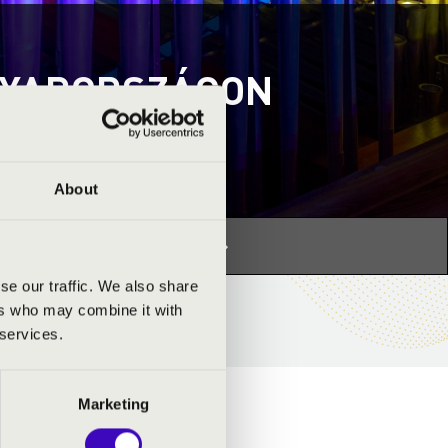
GYARORSZÁGON
About
s programhoz:
Orgonák éjszakája »
se our traffic. We also share
ers who may combine it with
 services.
Marketing