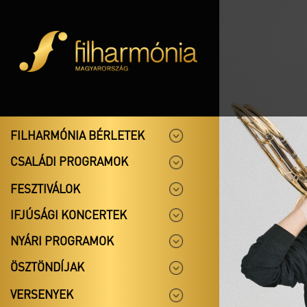
FILHARMÓNIA BÉRLETEK
CSALÁDI PROGRAMOK
FESZTIVÁLOK
IFJÚSÁGI KONCERTEK
NYÁRI PROGRAMOK
ÖSZTÖNDÍJAK
VERSENYEK