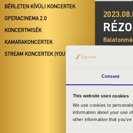
BÉRLETEN KÍVÜLI KONCERTEK
2023.08.
OPERACINEMA 2.0
RÉZ
KONCERTMISÉK
Balatonmár
KAMARAKONCERTEK
Orgonák éjsz
STREAM KONCERTEK (YOUTUBE)
Consent
BÉRLET- É
This website uses cookies
We use cookies to personalis
information about your use of
other information that you’ve
Az orgona és a