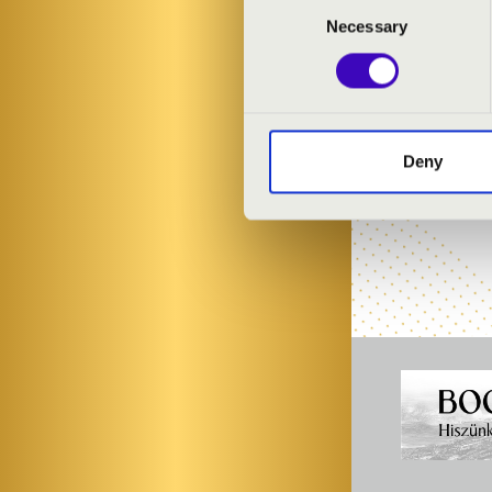
Filmzenék, va
Consent
Orgona állomá
Necessary
Selection
ELŐADÓK:
Kéménczy Ant
Deny
Four Bones Qu