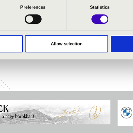
lamint különböző zenei világokban tett kalandozásokon keresztü
sain.
Preferences
Statistics
al
- orgona
Allow selection
rtet