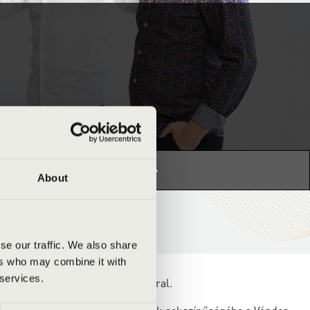
s programhoz:
Orgonák éjszakája »
About
se our traffic. We also share
ers who may combine it with
 services.
ogat pezsdítő és izgalmas műsorral.