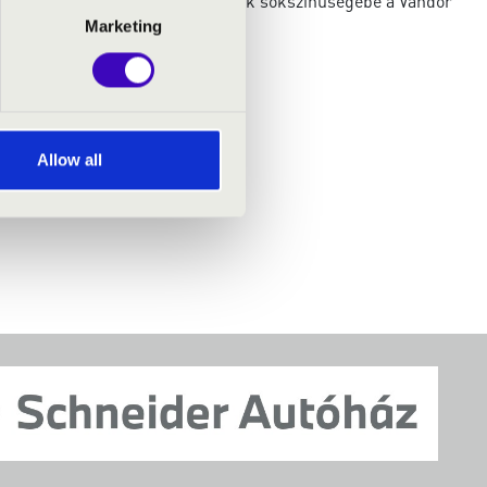
l kaphatunk betekintést a műfajok sokszínűségébe a Vándor
Marketing
Allow all