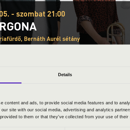
05. - szombat 21:00
ORGONA
iafürdő, Bernáth Aurél sétány
akája
Fesztivál koncert
Ez a koncert már lezajlott.
Kattints ide az aktuáli
Details
S JEGYÁRAK
e content and ads, to provide social media features and to analy
 our site with our social media, advertising and analytics partn
 provided to them or that they’ve collected from your use of their
 harsonák találkozása egy igazán egyedülálló zenei élményt tart