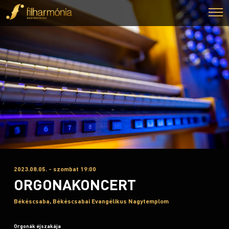
2023.08.05. - szombat 19:00
ORGONAKONCERT
Békéscsaba, Békéscsabai Evangélikus Nagytemplom
Orgonák éjszakája