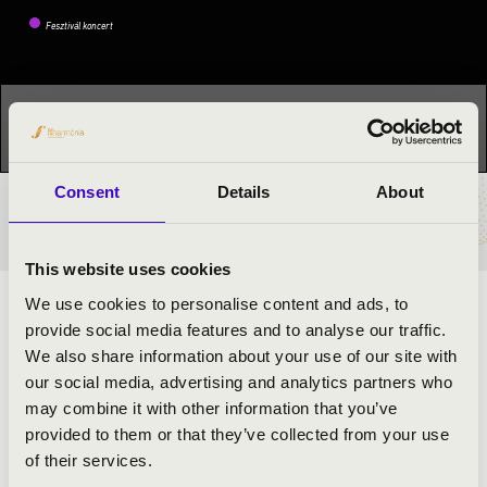
Fesztivál koncert
Ez a koncert már lezajlott.
Kattints ide az aktuális
programhoz:
Orgonák éjszakája »
Consent
Details
About
BÉRLET- ÉS JEGYÁRAK
This website uses cookies
We use cookies to personalise content and ads, to
ELŐADÓK:
provide social media features and to analyse our traffic.
We also share information about your use of our site with
Feigl Rebeka Erna
- orgona
our social media, advertising and analytics partners who
may combine it with other information that you’ve
provided to them or that they’ve collected from your use
MŰSOR:
of their services.