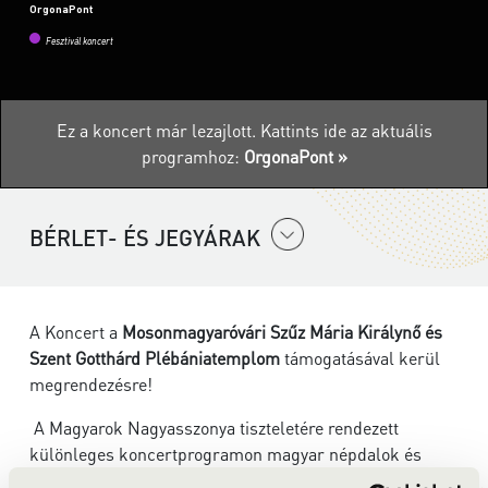
OrgonaPont
Fesztivál koncert
Ez a koncert már lezajlott.
Kattints ide az aktuális
programhoz:
OrgonaPont »
BÉRLET- ÉS JEGYÁRAK
A Koncert a
Mosonmagyaróvári Szűz Mária Királynő és
Szent Gotthárd Plébániatemplom
támogatásával kerül
megrendezésre!
A Magyarok Nagyasszonya tiszteletére rendezett
különleges koncertprogramon magyar népdalok és
egyházi népénekek, valamint gregorián, középkori,