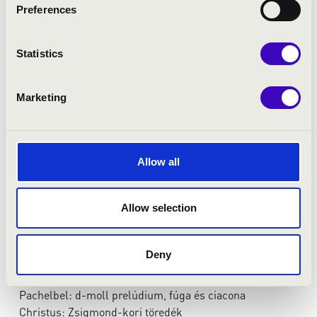
Preferences
MŰSOR:
Statistics
Buxtehude: F-dúr toccata
Nagypataki Kyrie csángó-magyar gregorián ének
Marketing
Girolamo Frescobaldi: Messa della Madonna -
alternatim con canto gregoriano
Mária, Mária… (székely népi ének)
Mariam matrem (középkori ének - Llibre Vermell de
Allow all
Montserrat)
Pachelbel: Magnificat Primi Toni
Allow selection
Mariam matrem (középkori ének - Llibre Vermell de
Montserrat)
Froberger: Canzona
Deny
Paradicsom kőkertjibe' - székely népi ének
Jövel Szentlélek Úristen
Pachelbel: d-moll prelúdium, fúga és ciacona
Christus: Zsigmond-kori töredék