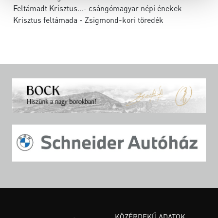
Feltámadt Krisztus…- csángómagyar népi énekek
Krisztus feltámada - Zsigmond-kori töredék
KÖZÉRDEKŰ ADATOK