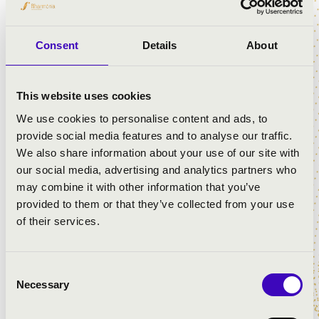
reneszánsz és barokk egyházzenei tételek hangzanak el
a két művész finom összhangjában. Navratil Andrea
Liszt Ferenc-díjas énekest mindig is vonzotta a régizene,
Consent
Details
About
a népzene és a klasszikus zene közös gyökereinek
keresése, több lemeze és koncertanyaga született ennek
This website uses cookies
jegyében. Mali Katalin orgonaművész pedig maga is
népzenél, a népdaléneklés szerves része életének. A
We use cookies to personalise content and ads, to
“Mennyek királynéja” összeállítás e két stílus
provide social media features and to analyse our traffic.
különleges ötvözete.
We also share information about your use of our site with
our social media, advertising and analytics partners who
may combine it with other information that you’ve
provided to them or that they’ve collected from your use
of their services.
ELŐADÓK:
Consent
Necessary
Selection
Navratil Andrea
- ének
Mali Katalin
- orgona