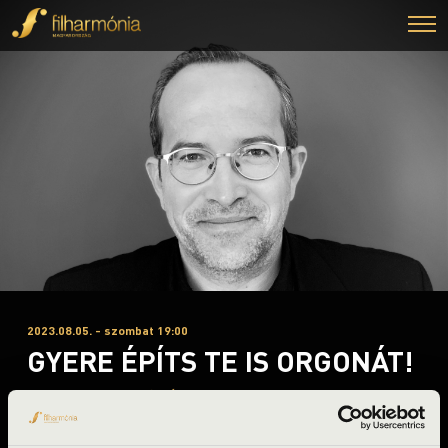
2023.08.05. - szombat 19:00
GYERE ÉPÍTS TE IS ORGONÁT!
Budapest, Szent István tér
Orgonák éjszakája