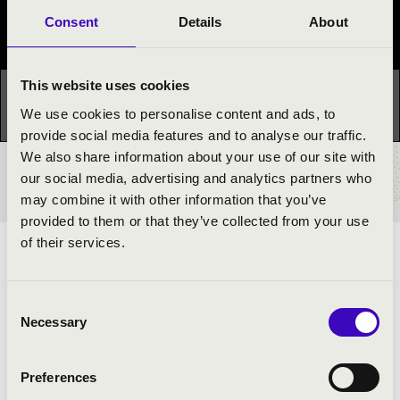
Consent
Details
About
Fesztivál koncert
This website uses cookies
Ez a koncert már lezajlott.
Kattints ide az aktuális
We use cookies to personalise content and ads, to
programhoz:
Orgonák éjszakája »
provide social media features and to analyse our traffic.
We also share information about your use of our site with
our social media, advertising and analytics partners who
BÉRLET- ÉS JEGYÁRAK
may combine it with other information that you’ve
provided to them or that they’ve collected from your use
of their services.
ELŐADÓK:
Gesztesi-Tóth László
- orgona és moderátor
Consent
Necessary
Szokos Augusztin
- csembaló
Selection
Preferences