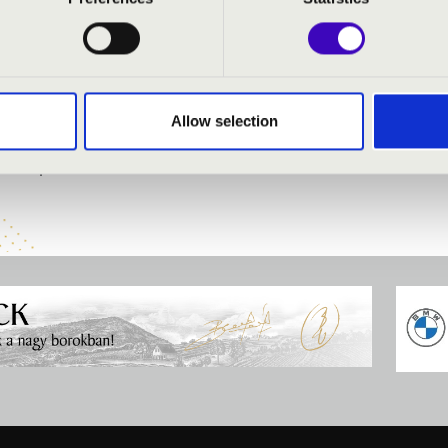
: Galliarda Battaglia
an Bach: Air, Badineri
ntroduzione- Tema e Variazioni
 Tango Alocado
Allow selection
era: Trombumba
 Budapest