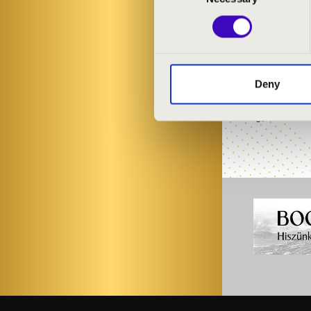
Samuel Scheidt
Johann Sebasti
Georg Tibor: I
Stollár Xénia:
Deny
Pacito De Riv
Magyar Péter: