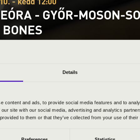
10. - kedd 12:00
EÓRA - GYŐR-MOSON-SOP
 BONES
Sopron vármegye
Details
S JEGYÁRAK
e content and ads, to provide social media features and to analy
 our site with our social media, advertising and analytics partn
 provided to them or that they’ve collected from your use of their
Preferences
Statistics