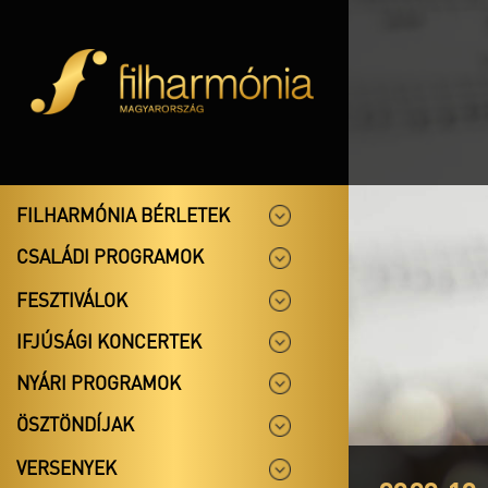
FILHARMÓNIA BÉRLETEK
CSALÁDI PROGRAMOK
FESZTIVÁLOK
IFJÚSÁGI KONCERTEK
NYÁRI PROGRAMOK
ÖSZTÖNDÍJAK
VERSENYEK