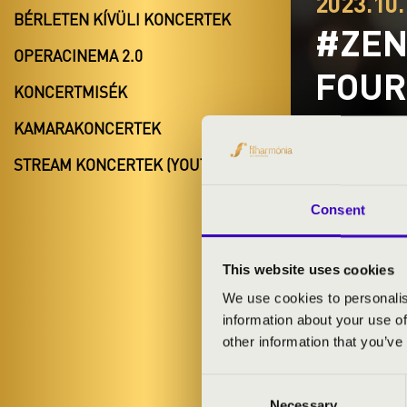
2023.10.
BÉRLETEN KÍVÜLI KONCERTEK
#ZEN
OPERACINEMA 2.0
FOUR
KONCERTMISÉK
Rajka
KAMARAKONCERTEK
Győr-Moson-
STREAM KONCERTEK (YOUTUBE)
Consent
BÉRLET- É
This website uses cookies
We use cookies to personalis
ELŐADÓK:
information about your use of
other information that you’ve
Consent
MŰSOR:
Necessary
Selection