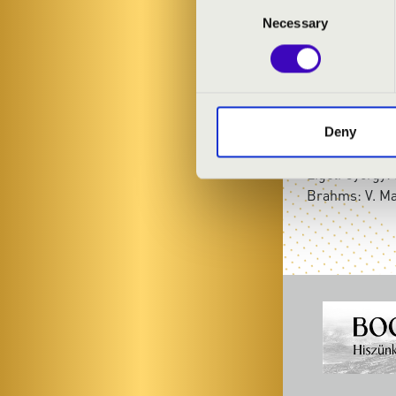
Consent
Necessary
Selection
MŰSOR:
Farkas Ferenc
Weiner Leó: D
Bartók Béla: 
Deny
Veress Sándor:
Ligeti György
Brahms: V. M