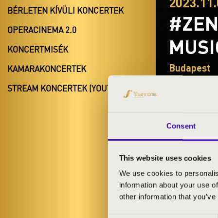
2023.11.
BÉRLETEN KÍVÜLI KONCERTEK
#ZEN
OPERACINEMA 2.0
MUSI
KONCERTMISÉK
Budapest
KAMARAKONCERTEK
Pest vármeg
STREAM KONCERTEK (YOUTUBE)
BÉRLET- É
Consent
This website uses cookies
TÁNCOK, 
We use cookies to personalis
information about your use of
ELŐADÓK:
other information that you’ve