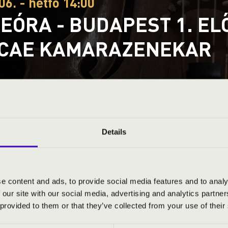
06. - hétfő 14:00
EÓRA - BUDAPEST 1. EL
CAE KAMARAZENEKAR
ye
S JEGYÁRAK
Details
NÉPSZERŰ SLÁGEREK MAGYAR KÖNTÖSBEN!
e content and ads, to provide social media features and to analy
 our site with our social media, advertising and analytics partn
 provided to them or that they’ve collected from your use of their