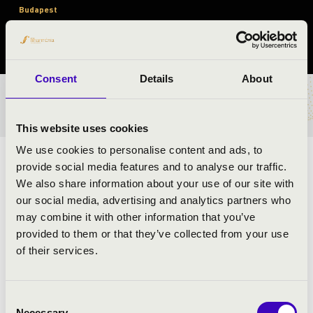
Budapest
Pest vármegye
Consent
Details
About
BÉRLET- ÉS JEGYÁRAK
This website uses cookies
We use cookies to personalise content and ads, to
TÁNCOK, NÉPSZERŰ SLÁGEREK MAGYAR
provide social media features and to analyse our traffic.
We also share information about your use of our site with
KÖNTÖSBEN!
our social media, advertising and analytics partners who
may combine it with other information that you’ve
ELŐADÓK:
provided to them or that they’ve collected from your use
of their services.
MŰSOR:
Consent
Necessary