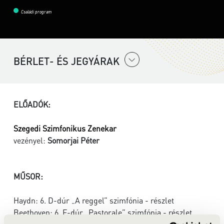
Családi program
BÉRLET- ÉS JEGYÁRAK
ELŐADÓK:
Szegedi Szimfonikus Zenekar
vezényel:
Somorjai Péter
MŰSOR:
Haydn: 6. D-dúr „A reggel” szimfónia - részlet
Beethoven: 6. F-dúr „Pastorale” szimfónia - részlet