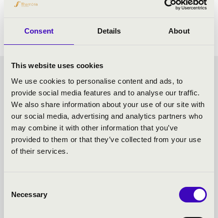
Smetana: Moldva
Strauss: Mennydörgés és villámlás polka
Consent
Details
About
This website uses cookies
CSOKIMATINÉ - SZEGED -
We use cookies to personalise content and ads, to
provide social media features and to analyse our traffic.
TOVÁBBI KONCERTEK
We also share information about your use of our site with
our social media, advertising and analytics partners who
may combine it with other information that you’ve
provided to them or that they’ve collected from your use
of their services.
Consent
Necessary
Selection