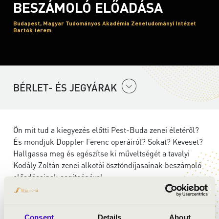
BESZÁMOLÓ ELŐADÁSA
Budapest, Magyar Tudományos Akadémia Zenetudományi Intézet
Bartók terem
BÉRLET- ÉS JEGYÁRAK
Ön mit tud a kiegyezés előtti Pest-Buda zenei életéről?
És mondjuk Doppler Ferenc operáiról? Sokat? Keveset?
Hallgassa meg és egészítse ki műveltségét a tavalyi
Kodály Zoltán zenei alkotói ösztöndíjasainak beszámoló
előadásainak segítségével.
Február 22-én az MTA Zenetudományi Intézet, Bartók
termében délelőtt 11 órától fellapozzák a régi idők
Consent
Details
About