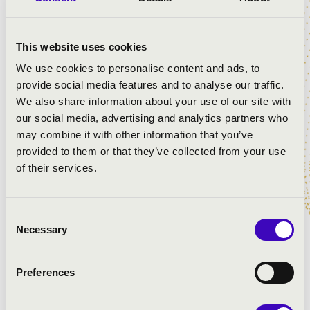
krónikáját és kottáit: Békési Lili Pest-Buda zenei életét
mutatja be a kiegyezést egy évtizeddel megelőző
esztendőben, Horváth Pál pedig Doppler Ferenc, a pesti
This website uses cookies
Nemzeti Színház felkérésére írt operáiról tart előadást.
We use cookies to personalise content and ads, to
És ezzel még nincs vége: Ajtai Péter a rögtönzés
provide social media features and to analyse our traffic.
esztétikájába avatja be a téma iránt érdeklődő
We also share information about your use of our site with
közönséget.
our social media, advertising and analytics partners who
may combine it with other information that you’ve
provided to them or that they’ve collected from your use
ELŐADÓK:
of their services.
Consent
MŰSOR:
Necessary
Selection
Ajtai Péter: Bevezetés az improvizáció esztétikájába
Preferences
Békéssy Lili: Pest-Buda zeneéletének szerkezete 1857-
ben