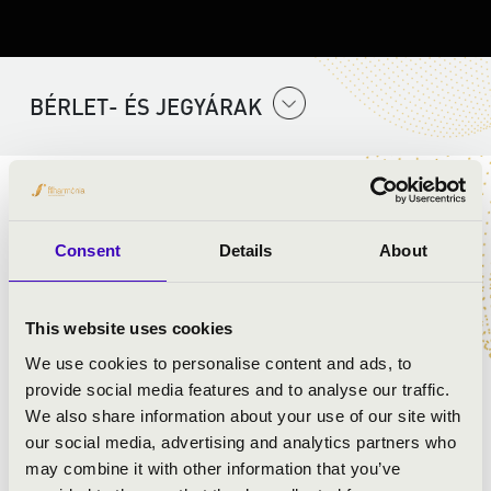
BÉRLET- ÉS JEGYÁRAK
Az Emberi Erőforrások Minisztériuma által létrehozott
pályázat támogatásával felújított örvényesi orgonaavató
Consent
Details
About
koncertjét hallhatják az érdeklődők.
This website uses cookies
ELŐADÓK:
We use cookies to personalise content and ads, to
Gedai Ágoston
- orgona
provide social media features and to analyse our traffic.
Nagy Noémi
- fuvola
We also share information about your use of our site with
our social media, advertising and analytics partners who
may combine it with other information that you’ve
MŰSOR: