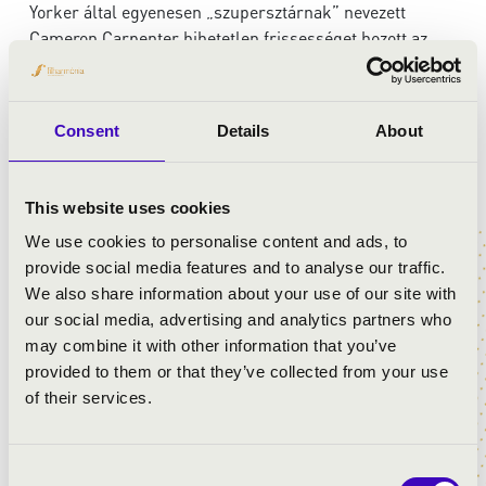
Yorker által egyenesen „szupersztárnak” nevezett
Cameron Carpenter hihetetlen frissességet hozott az
orgonaművészetbe. Az amerikai orgonavirtuóz,
zeneszerző és orgonatervező nem mindennapi
programmal érkezik május 18-án a Zeneakadémiára az
Consent
Details
About
Orgonák éjszakája keretében.
Váltsa meg jegyét a
Orgonák éjszakája
Zeneakadémián
This website uses cookies
megrendezésre kerülő mindkét hangversenyére (
20:30-
Hannfried Lucke és Rost Andrea koncertje
;
22:15-
We use cookies to personalise content and ads, to
Fénnyel festett orgonasípok
) és a második kocnert
provide social media features and to analyse our traffic.
árából 50% kedvezményt biztosítunk.
A kedvezményt a
We also share information about your use of our site with
jegyek egy időben történő vásárlásakor érvényesítheti.
our social media, advertising and analytics partners who
may combine it with other information that you’ve
Koncertjegyével most exkluzív orgonabejárást
provided to them or that they’ve collected from your use
nyerhet a Zeneakadémián!
of their services.
Váltsa meg jegyét és a zenei élmény mellett most esélye
van részt venni egy exkluzív bejáráson a Zeneakadémia
orgonájába. A jegyvásárlók között kisorsoljuk 8 nevet,
Consent