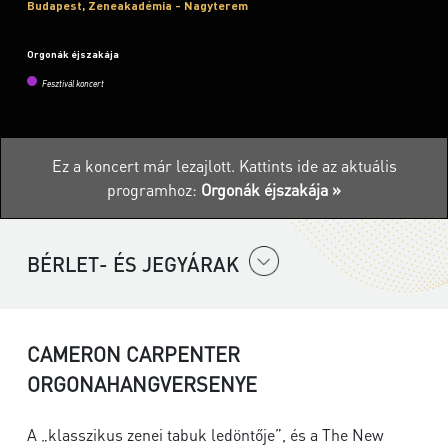
Budapest, Zeneakadémia - Nagyterem
Orgonák éjszakája
Fesztivál koncert
Ez a koncert már lezajlott.
Kattints ide az aktuális
programhoz:
Orgonák éjszakája »
BÉRLET- ÉS JEGYÁRAK
CAMERON CARPENTER
ORGONAHANGVERSENYE
A „klasszikus zenei tabuk ledöntője”, és a The New