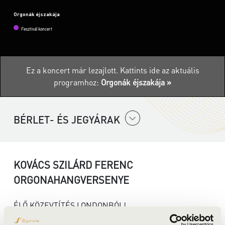
Orgonák éjszakája
Fesztivál koncert
Ez a koncert már lezajlott.
Kattints ide az aktuális
programhoz:
Orgonák éjszakája »
BÉRLET- ÉS JEGYÁRAK
KOVÁCS SZILÁRD FERENC
ORGONAHANGVERSENYE
ÉLŐ KÖZEVTÍTÉS LONDONBÓL!