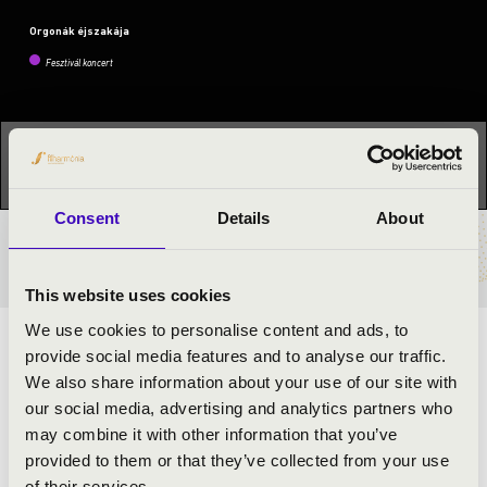
Orgonák éjszakája
Fesztivál koncert
Ez a koncert már lezajlott.
Kattints ide az aktuális
programhoz:
Orgonák éjszakája »
Consent
Details
About
BÉRLET- ÉS JEGYÁRAK
This website uses cookies
We use cookies to personalise content and ads, to
ORGONAZENE HATÁROK NÉLKÜL!
provide social media features and to analyse our traffic.
We also share information about your use of our site with
our social media, advertising and analytics partners who
ELŐADÓK:
may combine it with other information that you’ve
provided to them or that they’ve collected from your use
Marosvári Péter
- orgona
of their services.