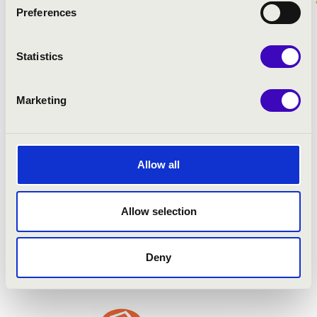
ELŐADÓK:
Preferences
Francesco Finotti
- orgona
Statistics
MŰSOR:
Marketing
Balázs Ádám: Fanfare Ungarico
Bruckner: C-dúr „Perger Präludium”
Bach: F-dúr toccata
Allow all
Schumann: Vier Skizzen für den Pedalfügel
Franck: Prelúdium, fúga és variációk, h-moll -
Andantino cantabile
Allow selection
Franck: B-dúr Finálé , Op. 21.
Deny