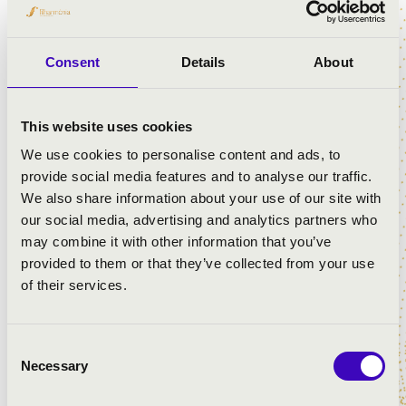
hangszerrel.
Finotti nem vállal egymás utáni napra koncertet, mert
Consent
Details
About
olyan aprólékos. Egyik tanítványa mesélte róla, hogy volt
olyan műsor, mely előtt három napig regisztrált annak
érdekében, hogy kellően változatos, színes legyen a
This website uses cookies
koncert.
We use cookies to personalise content and ads, to
Május 18-án, az Orgonák éjszakáján hallgathatjuk meg a
provide social media features and to analyse our traffic.
precíz művész nagyszerű orgonakoncertjét.
We also share information about your use of our site with
our social media, advertising and analytics partners who
JEGYVÁSÁRLÁS
may combine it with other information that you’ve
provided to them or that they’ve collected from your use
of their services.
Consent
Necessary
Selection