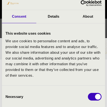
Fesztivál koncert
Consent
Details
About
Ez a koncert már lezajlott.
Kattints ide az aktuális
programhoz:
Orgonák éjszakája »
This website uses cookies
We use cookies to personalise content and ads, to
provide social media features and to analyse our traffic.
BÉRLET- ÉS JEGYÁRAK
We also share information about your use of our site with
our social media, advertising and analytics partners who
may combine it with other information that you’ve
Az orgonakoncert a Petőfi Kulturális Program keretében
provided to them or that they’ve collected from your use
valósul meg az Orgonák éjszakáján.
of their services.
Consent
Necessary
Selection
ELŐADÓK: