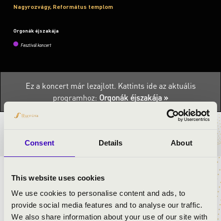
Nagyrozvágy, Református templom
Orgonák éjszakája
Fesztivál koncert
Ez a koncert már lezajlott.
Kattints ide az aktuális
programhoz:
Orgonák éjszakája »
BÉRLET- ÉS JEGYÁRAK
Consent
Details
About
HÚROK DALLAMÁN
This website uses cookies
We use cookies to personalise content and ads, to
Az orgonakoncert a Petőfi Kulturális Program keretében
provide social media features and to analyse our traffic.
valósul meg az Orgonák éjszakáján.
We also share information about your use of our site with