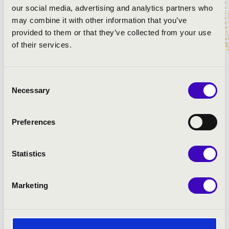
our social media, advertising and analytics partners who
may combine it with other information that you’ve
provided to them or that they’ve collected from your use
of their services.
ELŐADÓK:
Elek Péter
- orgona
Consent
Elek-Nagy Eszter
- hegedű
Necessary
Selection
Preferences
MŰSOR:
Buxtehude: d-moll Canzona
Statistics
C. Ph. E. Bach: g-moll szonáta, H. 542.5
J.G.Walther: „Jesu, meine Freude“ partita
Marketing
Pachelbel: f-moll chaconne
Massenet: Thais – Meditáció
C. Franck: D-dúr sortie