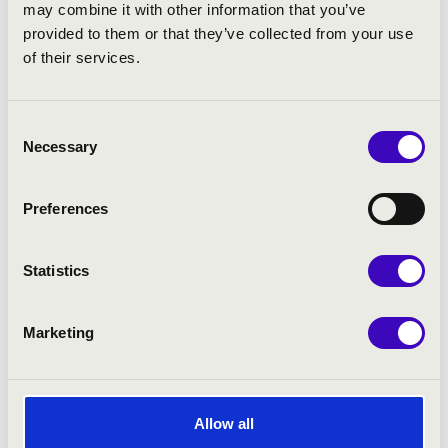
may combine it with other information that you’ve
provided to them or that they’ve collected from your use
ELŐADÓK:
of their services.
Amer Lemja
- ének
Kosóczki Tamás
- orgona
Consent
Necessary
Selection
MŰSOR:
Preferences
J.Stanley: a-moll Voluntary
Caccini: Ave Maria
Statistics
Bach: Fantasia super - Komm, heiliger Geist
Vivaldi: Nisi Dominus
Marketing
Farkas Ferenc: Régi magyar táncok
Händel: Dignare, O Domine
A. Larriu: Toccata
Rossini: O salutaris hostia
Allow all
Vierne: Final az 1. szimfoniából Op.14.