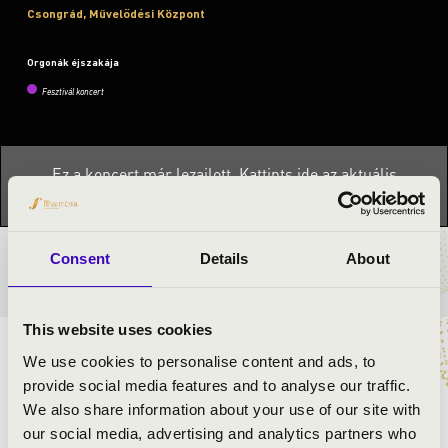
Csongrád, Művelődési Központ
Orgonák éjszakája
Fesztivál koncert
Ez a koncert már lezajlott.
Kattints ide az aktuális
programhoz:
Orgonák éjszakája »
Consent
Details
About
BÉRLET- ÉS JEGYÁRAK
This website uses cookies
Az orgonakoncert a Petőfi Kulturális Program keretében
We use cookies to personalise content and ads, to
valósul meg az Orgonák éjszakáján.
provide social media features and to analyse our traffic.
We also share information about your use of our site with
our social media, advertising and analytics partners who