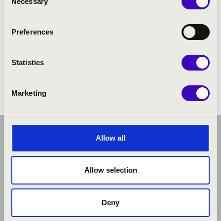
Necessary
Selection
ELŐADÓK:
Preferences
Oláh Dezső
- hammond orgona
Statistics
Marketing
Allow all
Allow selection
Deny