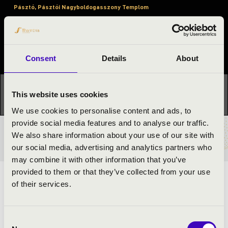
Pásztó, Pásztói Nagyboldogasszony Templom
Orgonák éjszakája
Fesztivál koncert
Consent
Details
About
Ez a koncert már lezajlott.
Kattints ide az aktuális
This website uses cookies
programhoz:
Orgonák éjszakája »
We use cookies to personalise content and ads, to
provide social media features and to analyse our traffic.
We also share information about your use of our site with
BÉRLET- ÉS JEGYÁRAK
our social media, advertising and analytics partners who
may combine it with other information that you’ve
provided to them or that they’ve collected from your use
Az orgonakoncert a Petőfi Kulturális Program keretében
of their services.
valósul meg az Orgonák éjszakáján.
Consent