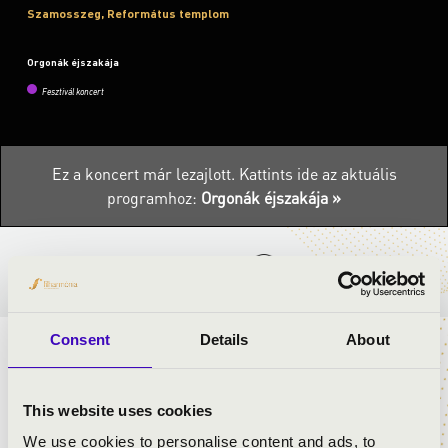
Szamosszeg, Református templom
Orgonák éjszakája
Fesztivál koncert
Ez a koncert már lezajlott.
Kattints ide az aktuális
programhoz:
Orgonák éjszakája »
BÉRLET- ÉS JEGYÁRAK
Consent
Details
About
HÚROK DALLAMÁN
This website uses cookies
Az orgonakoncert a Petőfi Kulturális Program keretében
valósul meg az Orgonák éjszakáján.
We use cookies to personalise content and ads, to