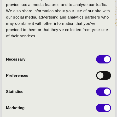
provide social media features and to analyse our traffic.
We also share information about your use of our site with
our social media, advertising and analytics partners who
may combine it with other information that you’ve
ELŐADÓK:
provided to them or that they’ve collected from your use
of their services.
Elek Péter
- orgona
Elek-Nagy Eszter
- hegedű
Consent
Necessary
Selection
MŰSOR:
Preferences
Buxtehude: d-moll Canzona
C. Ph. E. Bach: g-moll szonáta, H. 542.5
J.G.Walther: „Jesu, meine Freude“ partita
Statistics
Pachelbel: f-moll chaconne
Massenet: Thais – Meditáció
C. Franck: D-dúr sortie
Marketing