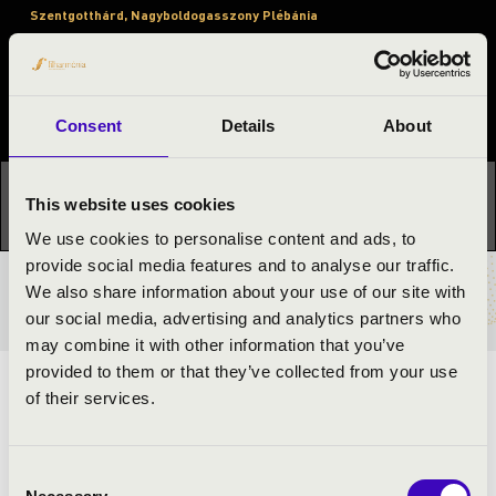
Szentgotthárd, Nagyboldogasszony Plébánia
Orgonák éjszakája
Fesztivál koncert
Consent
Details
About
Ez a koncert már lezajlott.
Kattints ide az aktuális
This website uses cookies
programhoz:
Orgonák éjszakája »
We use cookies to personalise content and ads, to
provide social media features and to analyse our traffic.
We also share information about your use of our site with
BÉRLET- ÉS JEGYÁRAK
our social media, advertising and analytics partners who
may combine it with other information that you’ve
provided to them or that they’ve collected from your use
REGISZTRÁLÓ ORGONAZENE
of their services.
ELŐADÓK:
Consent